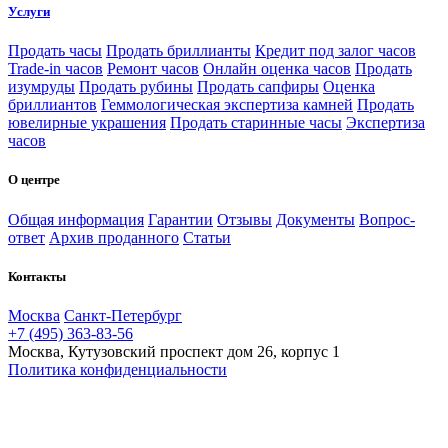
Услуги
Продать часы
Продать бриллианты
Кредит под залог часов
Trade-in часов
Ремонт часов
Онлайн оценка часов
Продать
изумруды
Продать рубины
Продать сапфиры
Оценка
бриллиантов
Геммологическая экспертиза камней
Продать
ювелирные украшения
Продать старинные часы
Экспертиза
часов
О центре
Общая информация
Гарантии
Отзывы
Документы
Вопрос-
ответ
Архив проданного
Статьи
Контакты
Москва
Санкт-Петербург
+7 (495) 363-83-56
Москва, Кутузовский проспект дом 26, корпус 1
Политика конфиденциальности