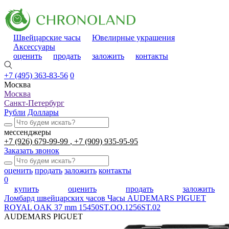
Швейцарские часы
Ювелирные украшения
Аксессуары
оценить
продать
заложить
контакты
+7 (495) 363-83-56
0
Москва
Москва
Санкт-Петербург
Рубли
Доллары
мессенджеры
+7 (926) 679-99-99
+7 (909) 935-95-95
Заказать звонок
оценить
продать
заложить
контакты
0
купить
оценить
продать
заложить
Ломбард швейцарских часов
Часы AUDEMARS PIGUET
ROYAL OAK 37 mm 15450ST.OO.1256ST.02
AUDEMARS PIGUET