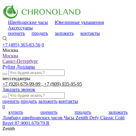
Швейцарские часы
Ювелирные украшения
Аксессуары
оценить
продать
заложить
контакты
+7 (495) 363-83-56
0
Москва
Москва
Санкт-Петербург
Рубли
Доллары
мессенджеры
+7 (926) 679-99-99
+7 (909) 935-95-95
Заказать звонок
оценить
продать
заложить
контакты
0
купить
оценить
продать
заложить
Ломбард швейцарских часов
Часы Zenith Defy Classic Cold
Bezel 87.9001.670/79.R
Zenith