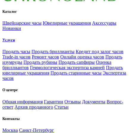
Каталог
Швейцарские часы
Ювелирные украшения
Аксессуары
Новинки
Услуги
Продать часы
Продать бриллианты
Кредит под залог часов
Trade-in часов
Ремонт часов
Онлайн оценка часов
Продать
изумруды
Продать рубины
Продать сапфиры
Оценка
бриллиантов
Геммологическая экспертиза камней
Продать
ювелирные украшения
Продать старинные часы
Экспертиза
часов
О центре
Общая информация
Гарантии
Отзывы
Документы
Вопрос-
ответ
Архив проданного
Статьи
Контакты
Москва
Санкт-Петербург