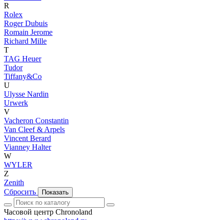
R
Rolex
Roger Dubuis
Romain Jerome
Richard Mille
T
TAG Heuer
Tudor
Tiffany&Co
U
Ulysse Nardin
Urwerk
V
Vacheron Constantin
Van Cleef & Arpels
Vincent Berard
Vianney Halter
W
WYLER
Z
Zenith
Сбросить
Показать
Часовой центр Chronoland