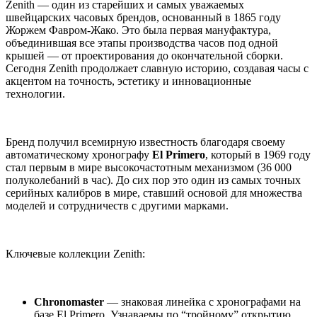
Zenith — один из старейших и самых уважаемых
швейцарских часовых брендов, основанный в 1865 году
Жоржем Фавром-Жако. Это была первая мануфактура,
объединившая все этапы производства часов под одной
крышей — от проектирования до окончательной сборки.
Сегодня Zenith продолжает славную историю, создавая часы с
акцентом на точность, эстетику и инновационные
технологии.
Бренд получил всемирную известность благодаря своему
автоматическому хронографу
El Primero
, который в 1969 году
стал первым в мире высокочастотным механизмом (36 000
полуколебаний в час). До сих пор это один из самых точных
серийных калибров в мире, ставший основой для множества
моделей и сотрудничеств с другими марками.
Ключевые коллекции Zenith:
Chronomaster
— знаковая линейка с хронографами на
базе El Primero. Узнаваемы по “тройному” открытию