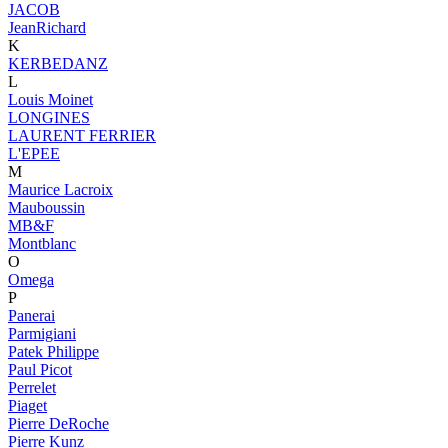
JACOB
JeanRichard
K
KERBEDANZ
L
Louis Moinet
LONGINES
LAURENT FERRIER
L'EPEE
M
Maurice Lacroix
Mauboussin
MB&F
Montblanc
O
Omega
P
Panerai
Parmigiani
Patek Philippe
Paul Picot
Perrelet
Piaget
Pierre DeRoche
Pierre Kunz