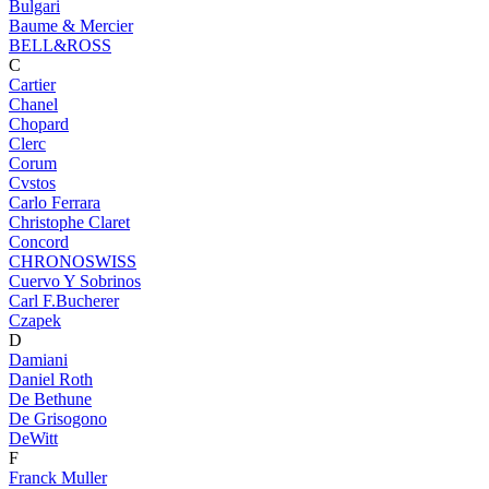
Bulgari
Baume & Mercier
BELL&ROSS
C
Cartier
Chanel
Chopard
Clerc
Corum
Cvstos
Carlo Ferrara
Christophe Claret
Concord
CHRONOSWISS
Cuervo Y Sobrinos
Carl F.Bucherer
Czapek
D
Damiani
Daniel Roth
De Bethune
De Grisogono
DeWitt
F
Franck Muller