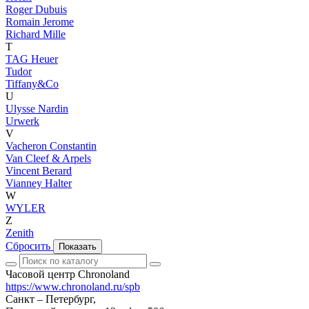
Roger Dubuis
Romain Jerome
Richard Mille
T
TAG Heuer
Tudor
Tiffany&Co
U
Ulysse Nardin
Urwerk
V
Vacheron Constantin
Van Cleef & Arpels
Vincent Berard
Vianney Halter
W
WYLER
Z
Zenith
Сбросить
Показать
Часовой центр Chronoland
https://www.chronoland.ru/spb
Санкт – Петербург,