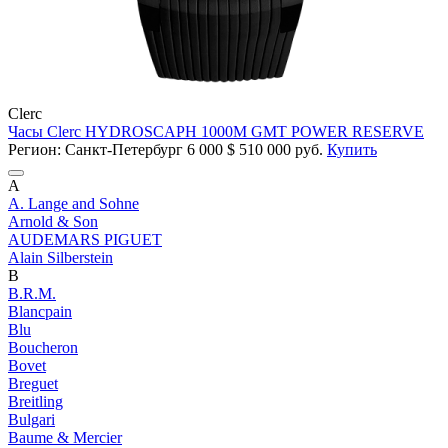
Clerc
Часы Clerc HYDROSCAPH 1000M GMT POWER RESERVE
Регион: Санкт-Петербург
6 000
$
510 000 руб.
Купить
A
A. Lange and Sohne
Arnold & Son
AUDEMARS PIGUET
Alain Silberstein
B
B.R.M.
Blancpain
Blu
Boucheron
Bovet
Breguet
Breitling
Bulgari
Baume & Mercier