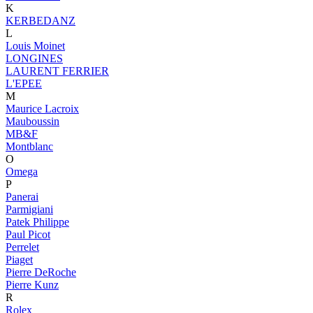
K
KERBEDANZ
L
Louis Moinet
LONGINES
LAURENT FERRIER
L'EPEE
M
Maurice Lacroix
Mauboussin
MB&F
Montblanc
O
Omega
P
Panerai
Parmigiani
Patek Philippe
Paul Picot
Perrelet
Piaget
Pierre DeRoche
Pierre Kunz
R
Rolex