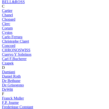
BELL&ROSS
C
Cartier
Chanel
Chopard
Clerc
Corum
Cvstos
Carlo Ferrara
Christophe Claret
Concord
CHRONOSWISS
Cuervo Y Sobrinos
Carl F.Bucherer
Czapek
D
Damiani
Daniel Roth
De Bethune
De Grisogono
DeWitt
F
Franck Muller
F.P. Journe
Frederique Constant