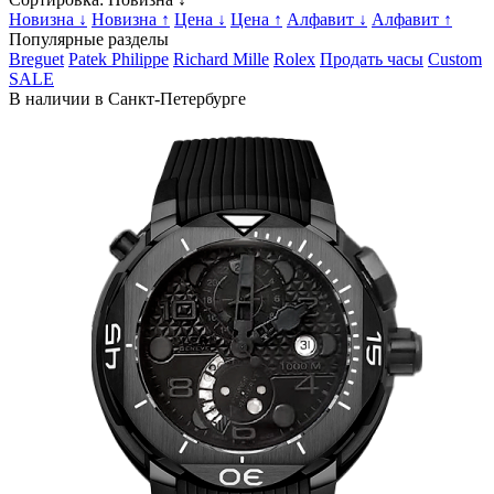
Новизна ↓
Новизна ↑
Цена ↓
Цена ↑
Алфавит ↓
Алфавит ↑
Популярные разделы
Breguet
Patek Philippe
Richard Mille
Rolex
Продать часы
Custom
SALE
В наличии в Санкт-Петербурге