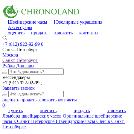
Швейцарские часы
Ювелирные украшения
Аксессуары
оценить
продать
заложить
контакты
+7 (812) 922-92-99
0
Санкт-Петербург
Москва
Санкт-Петербург
Рубли
Доллары
мессенджеры
+7 (911) 922-92-99
Заказать звонок
оценить
продать
заложить
контакты
0
купить
оценить
продать
заложить
Ломбард швейцарских часов
Оригинальные швейцарские
часы в Санкт-Петербурге
Швейцарские часы Clerc в Санкт-
Петербурге