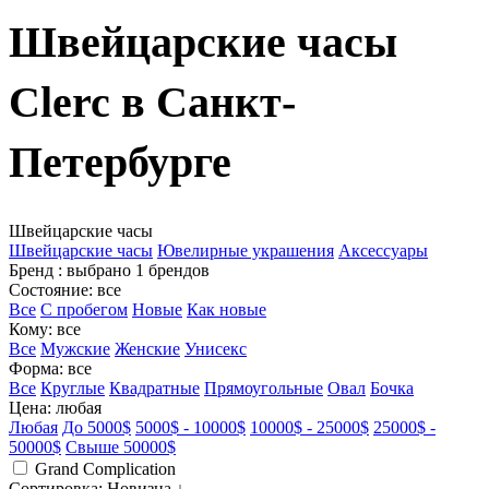
Швейцарские часы
Clerc в Санкт-
Петербурге
Швейцарские часы
Швейцарские часы
Ювелирные украшения
Аксессуары
Бренд
: выбрано 1 брендов
Состояние
: все
Все
С пробегом
Новые
Как новые
Кому
: все
Все
Мужские
Женские
Унисекс
Форма
: все
Все
Круглые
Квадратные
Прямоугольные
Овал
Бочка
Цена
: любая
Любая
До 5000$
5000$ - 10000$
10000$ - 25000$
25000$ -
50000$
Свыше 50000$
Grand Complication
Сортировка
: Новизна ↓