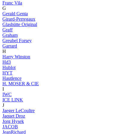
Franc Vila
G
Gerald Genta
Girard-Perregaux
Glashütte Original
Graff
Graham
Greubel Forsey
Garrard
H
Harry Winston
Hd3
Hublot
HYT
Hautlence
H. MOSER & CIE
I
IWC
ICE LINK
J
Jaeger LeCoultre
Jaquet Droz
Jorg Hysek
JACOB
JeanRichard