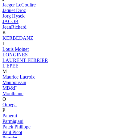
Jaeger LeCoultre
Jaquet Droz
Jorg Hysek
JACOB
JeanRichard
K
KERBEDANZ
L
Louis Moinet
LONGINES
LAURENT FERRIER
L'EPEE
M
Maurice Lacroix
Mauboussin
MB&F
Montblanc
O
Omega
P
Panerai
Parmigiani
Patek Philippe
Paul Picot
Perrelet