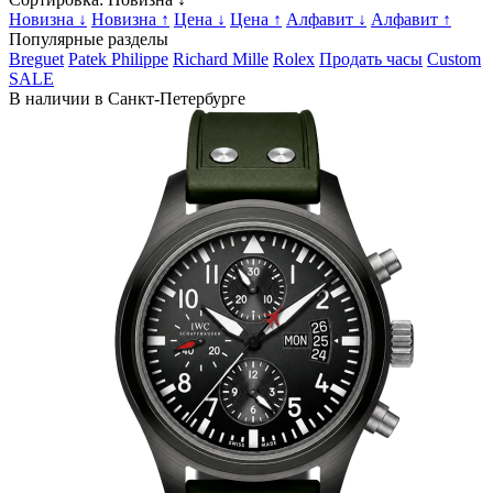
Новизна ↓
Новизна ↑
Цена ↓
Цена ↑
Алфавит ↓
Алфавит ↑
Популярные разделы
Breguet
Patek Philippe
Richard Mille
Rolex
Продать часы
Custom
SALE
В наличии в Санкт-Петербурге