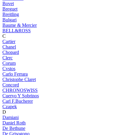
Bovet
Breguet
Breitling
Bulgari
Baume & Mercier
BELL&ROSS
C
Cartier
Chanel
Chopard
Clerc
Corum
Cvstos
Carlo Ferrara
Christophe Claret
Concord
CHRONOSWISS
Cuervo Y Sobrinos
Carl F.Bucherer
Czapek
D
Damiani
Daniel Roth
De Bethune
De Grisogono