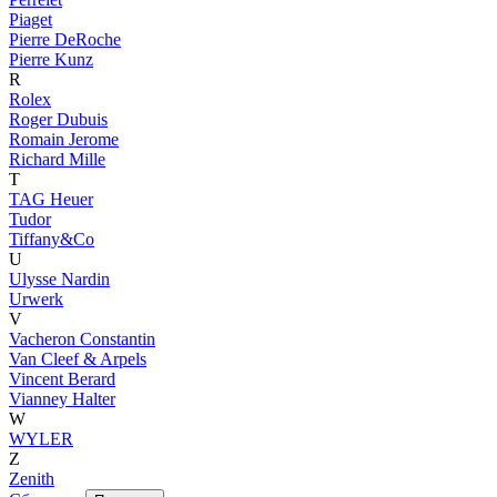
Piaget
Pierre DeRoche
Pierre Kunz
R
Rolex
Roger Dubuis
Romain Jerome
Richard Mille
T
TAG Heuer
Tudor
Tiffany&Co
U
Ulysse Nardin
Urwerk
V
Vacheron Constantin
Van Cleef & Arpels
Vincent Berard
Vianney Halter
W
WYLER
Z
Zenith