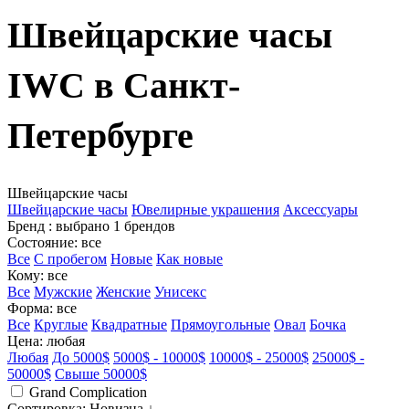
Швейцарские часы
IWC в Санкт-
Петербурге
Швейцарские часы
Швейцарские часы
Ювелирные украшения
Аксессуары
Бренд
: выбрано 1 брендов
Состояние
: все
Все
С пробегом
Новые
Как новые
Кому
: все
Все
Мужские
Женские
Унисекс
Форма
: все
Все
Круглые
Квадратные
Прямоугольные
Овал
Бочка
Цена
: любая
Любая
До 5000$
5000$ - 10000$
10000$ - 25000$
25000$ -
50000$
Свыше 50000$
Grand Complication
Сортировка
: Новизна ↓