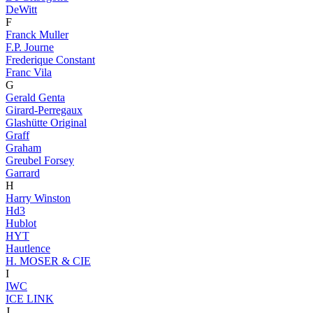
DeWitt
F
Franck Muller
F.P. Journe
Frederique Constant
Franc Vila
G
Gerald Genta
Girard-Perregaux
Glashütte Original
Graff
Graham
Greubel Forsey
Garrard
H
Harry Winston
Hd3
Hublot
HYT
Hautlence
H. MOSER & CIE
I
IWC
ICE LINK
J