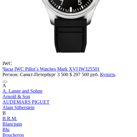
IWC
Часы IWC Pillot`s Watches Mark XVI IW325501
Регион: Санкт-Петербург
3 500
$
297 500 руб.
Купить
A
A. Lange and Sohne
Arnold & Son
AUDEMARS PIGUET
Alain Silberstein
B
B.R.M.
Blancpain
Blu
Boucheron