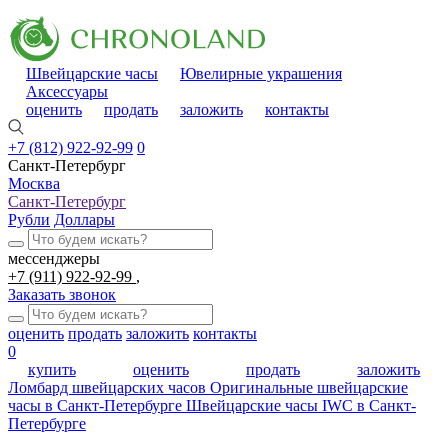
Швейцарские часы
Ювелирные украшения
Аксессуары
оценить
продать
заложить
контакты
+7 (812) 922-92-99
0
Санкт-Петербург
Москва
Санкт-Петербург
Рубли
Доллары
мессенджеры
+7 (911) 922-92-99
Заказать звонок
оценить
продать
заложить
контакты
0
купить
оценить
продать
заложить
Ломбард швейцарских часов
Оригинальные швейцарские
часы в Санкт-Петербурге
Швейцарские часы IWC в Санкт-
Петербурге