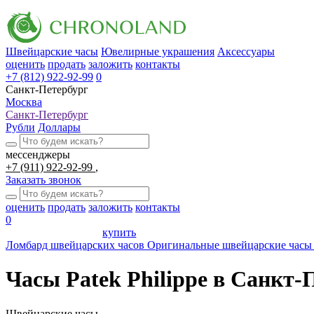
Швейцарские часы
Ювелирные украшения
Аксессуары
оценить
продать
заложить
контакты
+7 (812) 922-92-99
0
Санкт-Петербург
Москва
Санкт-Петербург
Рубли
Доллары
мессенджеры
+7 (911) 922-92-99
Заказать звонок
оценить
продать
заложить
контакты
0
купить
Ломбард швейцарских часов
Оригинальные швейцарские часы 
Часы Patek Philippe в Санкт-
Швейцарские часы