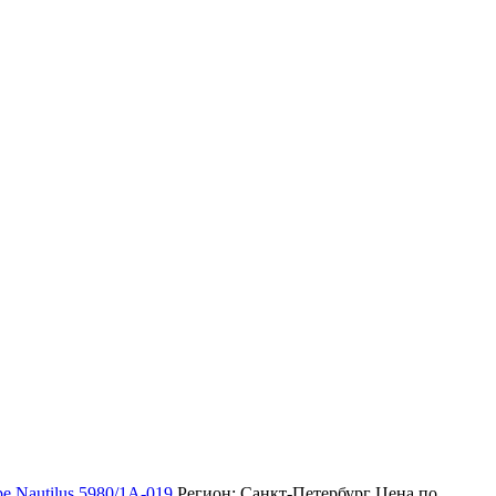
pe Nautilus 5980/1A-019
Регион: Санкт-Петербург
Цена по