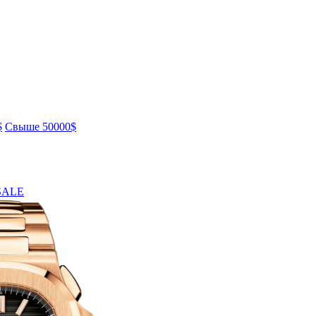
$
Свыше 50000$
SALE