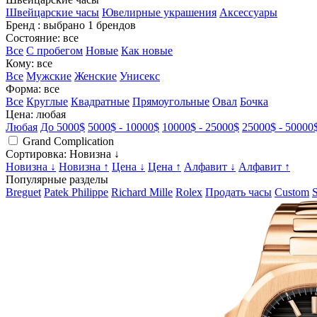
Швейцарские часы
Ювелирные украшения
Аксессуары
Бренд
: выбрано 1 брендов
Состояние
: все
Все
С пробегом
Новые
Как новые
Кому
: все
Все
Мужские
Женские
Унисекс
Форма
: все
Все
Круглые
Квадратные
Прямоугольные
Овал
Бочка
Цена
: любая
Любая
До 5000$
5000$ - 10000$
10000$ - 25000$
25000$ - 50000
Grand Complication
Сортировка
: Новизна ↓
Новизна ↓
Новизна ↑
Цена ↓
Цена ↑
Алфавит ↓
Алфавит ↑
Популярные разделы
Breguet
Patek Philippe
Richard Mille
Rolex
Продать часы
Custom