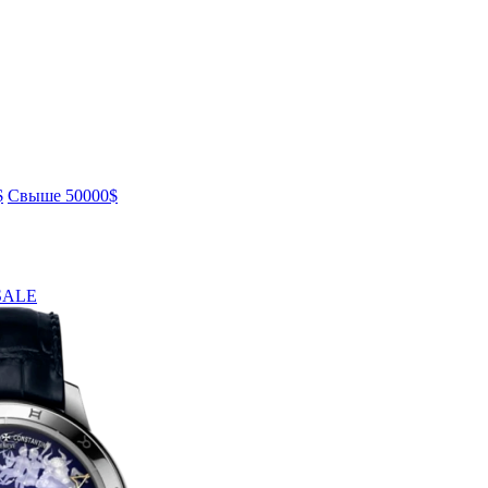
$
Свыше 50000$
SALE