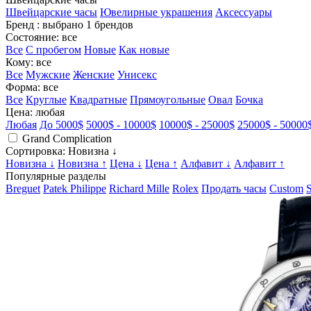
Швейцарские часы
Ювелирные украшения
Аксессуары
Бренд
: выбрано 1 брендов
Состояние
: все
Все
С пробегом
Новые
Как новые
Кому
: все
Все
Мужские
Женские
Унисекс
Форма
: все
Все
Круглые
Квадратные
Прямоугольные
Овал
Бочка
Цена
: любая
Любая
До 5000$
5000$ - 10000$
10000$ - 25000$
25000$ - 50000
Grand Complication
Сортировка
: Новизна ↓
Новизна ↓
Новизна ↑
Цена ↓
Цена ↑
Алфавит ↓
Алфавит ↑
Популярные разделы
Breguet
Patek Philippe
Richard Mille
Rolex
Продать часы
Custom