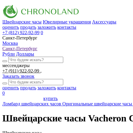
Швейцарские часы
Ювелирные украшения
Аксессуары
оценить
продать
заложить
контакты
+7 (812) 922-92-99
0
Санкт-Петербург
Москва
Санкт-Петербург
Рубли
Доллары
мессенджеры
+7 (911) 922-92-99
Заказать звонок
оценить
продать
заложить
контакты
0
купить
Ломбард швейцарских часов
Оригинальные швейцарские часы 
Швейцарские часы Vacheron C
Швейцарские часы