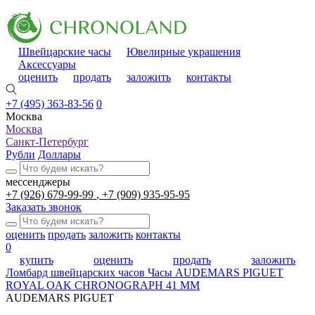
Швейцарские часы
Ювелирные украшения
Аксессуары
оценить
продать
заложить
контакты
+7 (495) 363-83-56
0
Москва
Москва
Санкт-Петербург
Рубли
Доллары
мессенджеры
+7 (926) 679-99-99
+7 (909) 935-95-95
Заказать звонок
оценить
продать
заложить
контакты
0
купить
оценить
продать
заложить
Ломбард швейцарских часов
Часы AUDEMARS PIGUET
ROYAL OAK CHRONOGRAPH 41 MM
AUDEMARS PIGUET