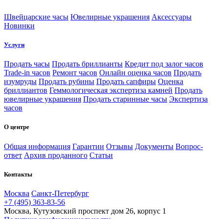
Швейцарские часы
Ювелирные украшения
Аксессуары
Новинки
Услуги
Продать часы
Продать бриллианты
Кредит под залог часов
Trade-in часов
Ремонт часов
Онлайн оценка часов
Продать
изумруды
Продать рубины
Продать сапфиры
Оценка
бриллиантов
Геммологическая экспертиза камней
Продать
ювелирные украшения
Продать старинные часы
Экспертиза
часов
О центре
Общая информация
Гарантии
Отзывы
Документы
Вопрос-
ответ
Архив проданного
Статьи
Контакты
Москва
Санкт-Петербург
+7 (495) 363-83-56
Москва, Кутузовский проспект дом 26, корпус 1