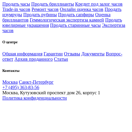
Продать часы
Продать бриллианты
Кредит под залог часов
Trade-in часов
Ремонт часов
Онлайн оценка часов
Продать
изумруды
Продать рубины
Продать сапфиры
Оценка
бриллиантов
Геммологическая экспертиза камней
Продать
ювелирные украшения
Продать старинные часы
Экспертиза
часов
О центре
Общая информация
Гарантии
Отзывы
Документы
Вопрос-
ответ
Архив проданного
Статьи
Контакты
Москва
Санкт-Петербург
+7 (495) 363-83-56
Москва, Кутузовский проспект дом 26, корпус 1
Политика конфиденциальности