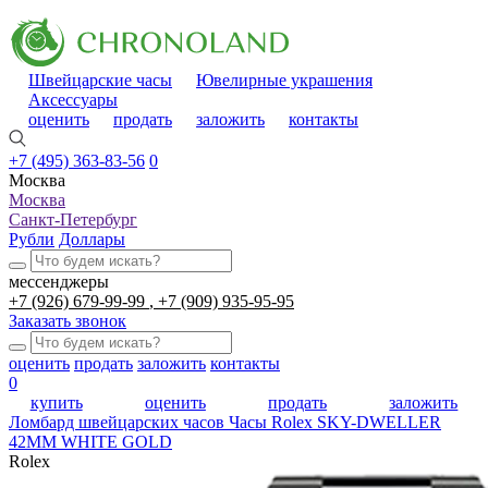
Швейцарские часы
Ювелирные украшения
Аксессуары
оценить
продать
заложить
контакты
+7 (495) 363-83-56
0
Москва
Москва
Санкт-Петербург
Рубли
Доллары
мессенджеры
+7 (926) 679-99-99
+7 (909) 935-95-95
Заказать звонок
оценить
продать
заложить
контакты
0
купить
оценить
продать
заложить
Ломбард швейцарских часов
Часы Rolex SKY-DWELLER
42MM WHITE GOLD
Rolex