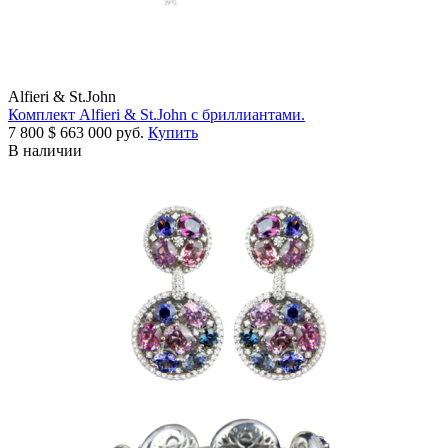
Alfieri & St.John
Комплект Alfieri & St.John с бриллиантами.
7 800
$
663 000 руб.
Купить
В наличии