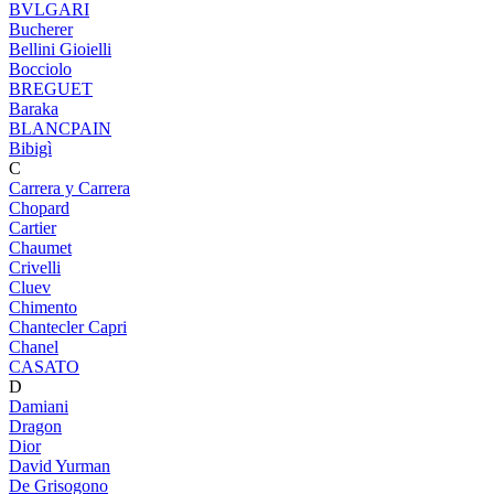
BVLGARI
Bucherer
Bellini Gioielli
Bocciolo
BREGUET
Baraka
BLANCPAIN
Bibigì
C
Carrera y Carrera
Chopard
Cartier
Chaumet
Crivelli
Cluev
Chimento
Chantecler Capri
Chanel
CASATO
D
Damiani
Dragon
Dior
David Yurman
De Grisogono