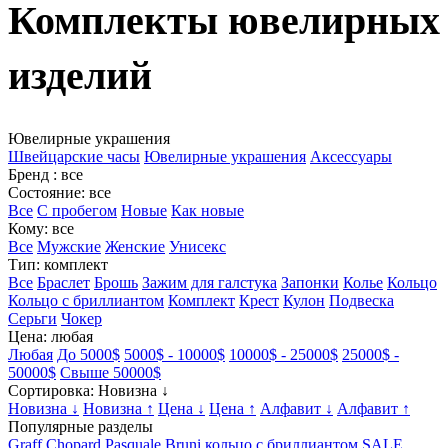
Комплекты ювелирных
изделий
Ювелирные украшения
Швейцарские часы
Ювелирные украшения
Аксессуары
Бренд
: все
Состояние
: все
Все
С пробегом
Новые
Как новые
Кому
: все
Все
Мужские
Женские
Унисекс
Тип
: комплект
Все
Браслет
Брошь
Зажим для галстука
Запонки
Колье
Кольцо
Кольцо с бриллиантом
Комплект
Крест
Кулон
Подвеска
Серьги
Чокер
Цена
: любая
Любая
До 5000$
5000$ - 10000$
10000$ - 25000$
25000$ -
50000$
Свыше 50000$
Сортировка
: Новизна ↓
Новизна ↓
Новизна ↑
Цена ↓
Цена ↑
Алфавит ↓
Алфавит ↑
Популярные разделы
Graff
Chopard
Pasquale Bruni
кольцо с бриллиантом
SALE