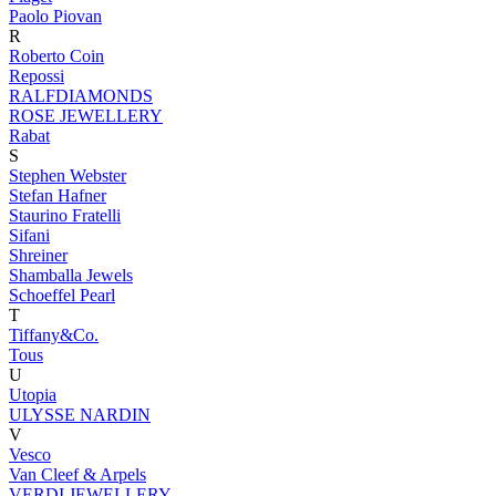
Paolo Piovan
R
Roberto Coin
Repossi
RALFDIAMONDS
ROSE JEWELLERY
Rabat
S
Stephen Webster
Stefan Hafner
Staurino Fratelli
Sifani
Shreiner
Shamballa Jewels
Schoeffel Pearl
T
Tiffany&Co.
Tous
U
Utopia
ULYSSE NARDIN
V
Vesco
Van Cleef & Arpels
VERDI JEWELLERY