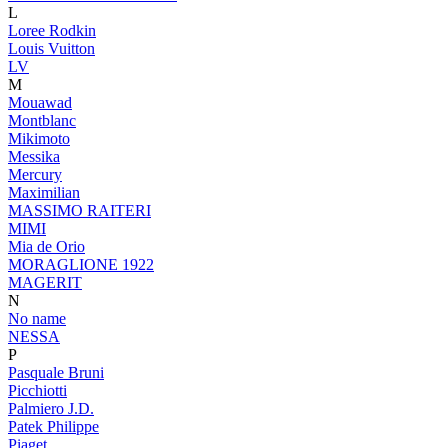
L
Loree Rodkin
Louis Vuitton
LV
M
Mouawad
Montblanc
Mikimoto
Messika
Mercury
Maximilian
MASSIMO RAITERI
MIMI
Mia de Orio
MORAGLIONE 1922
MAGERIT
N
No name
NESSA
P
Pasquale Bruni
Picchiotti
Palmiero J.D.
Patek Philippe
Piaget