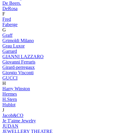
De Beers.
DeRosa
F
Fred
Faberge
G
Graff
Grimoldi Milano
Grau Luxor
Garrard
GIANNI LAZZARO
Giovanni Ferraris
Girard-perregaux
Giorgio Visconti
GUCCI
H
Harry Winston
Hermes
H.Stern
Hublot
J
Jacob&CO
Je T'aime Jewelry
JUDAN
JEWELLERY THEATRE