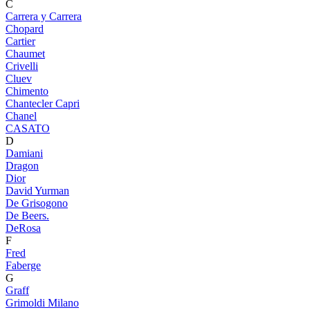
C
Carrera y Carrera
Chopard
Cartier
Chaumet
Crivelli
Cluev
Chimento
Chantecler Capri
Chanel
CASATO
D
Damiani
Dragon
Dior
David Yurman
De Grisogono
De Beers.
DeRosa
F
Fred
Faberge
G
Graff
Grimoldi Milano