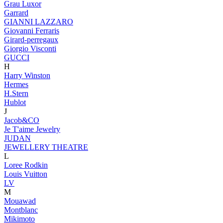
Grau Luxor
Garrard
GIANNI LAZZARO
Giovanni Ferraris
Girard-perregaux
Giorgio Visconti
GUCCI
H
Harry Winston
Hermes
H.Stern
Hublot
J
Jacob&CO
Je T'aime Jewelry
JUDAN
JEWELLERY THEATRE
L
Loree Rodkin
Louis Vuitton
LV
M
Mouawad
Montblanc
Mikimoto