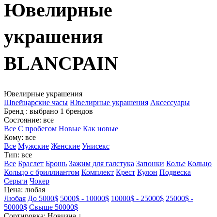
Ювелирные
украшения
BLANCPAIN
Ювелирные украшения
Швейцарские часы
Ювелирные украшения
Аксессуары
Бренд
: выбрано 1 брендов
Состояние
: все
Все
С пробегом
Новые
Как новые
Кому
: все
Все
Мужские
Женские
Унисекс
Тип
: все
Все
Браслет
Брошь
Зажим для галстука
Запонки
Колье
Кольцо
Кольцо с бриллиантом
Комплект
Крест
Кулон
Подвеска
Серьги
Чокер
Цена
: любая
Любая
До 5000$
5000$ - 10000$
10000$ - 25000$
25000$ -
50000$
Свыше 50000$
Сортировка
: Новизна ↓