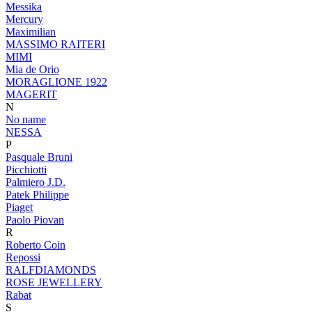
Messika
Mercury
Maximilian
MASSIMO RAITERI
MIMI
Mia de Orio
MORAGLIONE 1922
MAGERIT
N
No name
NESSA
P
Pasquale Bruni
Picchiotti
Palmiero J.D.
Patek Philippe
Piaget
Paolo Piovan
R
Roberto Coin
Repossi
RALFDIAMONDS
ROSE JEWELLERY
Rabat
S