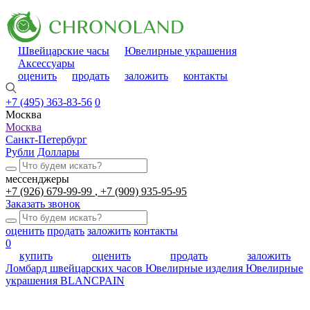
Швейцарские часы
Ювелирные украшения
Аксессуары
оценить
продать
заложить
контакты
+7 (495) 363-83-56
0
Москва
Москва
Санкт-Петербург
Рубли
Доллары
мессенджеры
+7 (926) 679-99-99
+7 (909) 935-95-95
Заказать звонок
оценить
продать
заложить
контакты
0
купить
оценить
продать
заложить
Ломбард швейцарских часов
Ювелирные изделия
Ювелирные
украшения BLANCPAIN