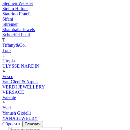
Stephen Webster
Stefan Hafner
Staurino Fratelli
Sifani
Shreiner
Shamballa Jewels
Schoeffel Pearl
T
Tiffany&Co.
Tous
U
Utopia
ULYSSE NARDIN
V
Vesco
Van Cleef & Arpels
VERDI JEWELLERY
VERSACE
Valente
Y
Yvel
Yanush Gioielli
YANA JEWELRY
Сбросить
Показать