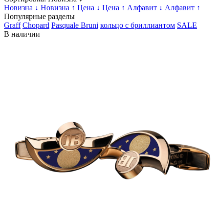
Новизна ↓
Новизна ↑
Цена ↓
Цена ↑
Алфавит ↓
Алфавит ↑
Популярные разделы
Graff
Chopard
Pasquale Bruni
кольцо с бриллиантом
SALE
В наличии