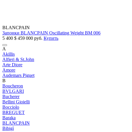
BLANCPAIN
Запонки BLANCPAIN Oscillating Weight BM 006
5 400
$
459 000 руб.
Купить
A
Akillis
Alfieri & St.John
Arte Diore
Amore
Audemars Piguet
B
Boucheron
BVLGARI
Bucherer
Bellini Gioielli
Bocciolo
BREGUET
Baraka
BLANCPAIN
Bibigì