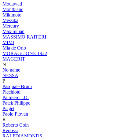
Mouawad
Montblanc
Mikimoto
Messika
Mercury
Maximilian
MASSIMO RAITERI
MIMI
Mia de Orio
MORAGLIONE 1922
MAGERIT
N
No name
NESSA
P
Pasquale Bruni
Picchiotti
Palmiero J.D.
Patek Philippe
Piaget
Paolo Piovan
R
Roberto Coin
Repossi
RALFDIAMONDS