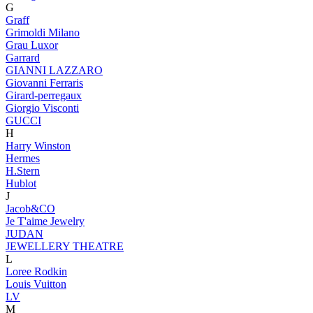
G
Graff
Grimoldi Milano
Grau Luxor
Garrard
GIANNI LAZZARO
Giovanni Ferraris
Girard-perregaux
Giorgio Visconti
GUCCI
H
Harry Winston
Hermes
H.Stern
Hublot
J
Jacob&CO
Je T'aime Jewelry
JUDAN
JEWELLERY THEATRE
L
Loree Rodkin
Louis Vuitton
LV
M