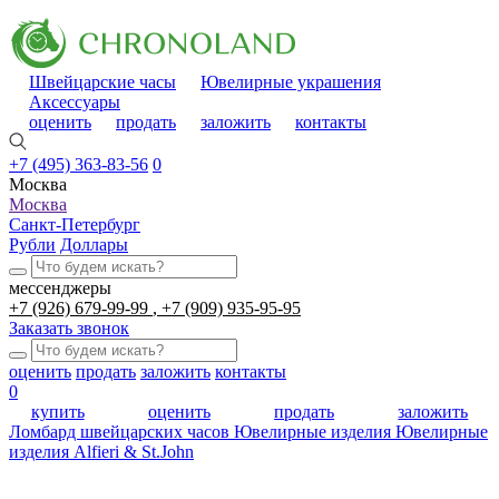
Швейцарские часы
Ювелирные украшения
Аксессуары
оценить
продать
заложить
контакты
+7 (495) 363-83-56
0
Москва
Москва
Санкт-Петербург
Рубли
Доллары
мессенджеры
+7 (926) 679-99-99
+7 (909) 935-95-95
Заказать звонок
оценить
продать
заложить
контакты
0
купить
оценить
продать
заложить
Ломбард швейцарских часов
Ювелирные изделия
Ювелирные
изделия Alfieri & St.John