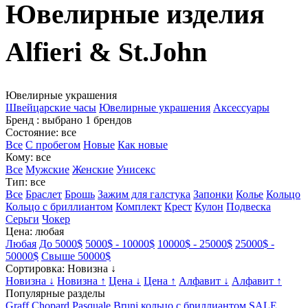
Ювелирные изделия
Alfieri & St.John
Ювелирные украшения
Швейцарские часы
Ювелирные украшения
Аксессуары
Бренд
: выбрано 1 брендов
Состояние
: все
Все
С пробегом
Новые
Как новые
Кому
: все
Все
Мужские
Женские
Унисекс
Тип
: все
Все
Браслет
Брошь
Зажим для галстука
Запонки
Колье
Кольцо
Кольцо с бриллиантом
Комплект
Крест
Кулон
Подвеска
Серьги
Чокер
Цена
: любая
Любая
До 5000$
5000$ - 10000$
10000$ - 25000$
25000$ -
50000$
Свыше 50000$
Сортировка
: Новизна ↓
Новизна ↓
Новизна ↑
Цена ↓
Цена ↑
Алфавит ↓
Алфавит ↑
Популярные разделы
Graff
Chopard
Pasquale Bruni
кольцо с бриллиантом
SALE