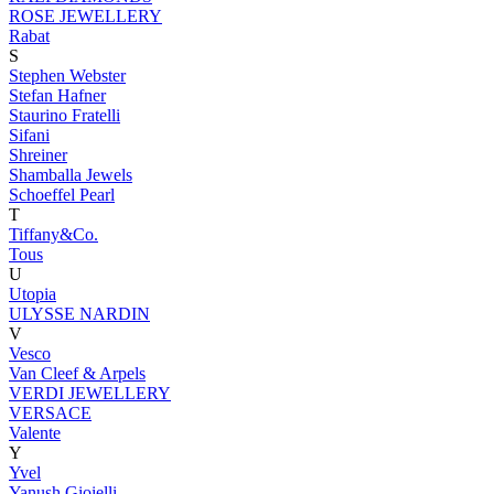
ROSE JEWELLERY
Rabat
S
Stephen Webster
Stefan Hafner
Staurino Fratelli
Sifani
Shreiner
Shamballa Jewels
Schoeffel Pearl
T
Tiffany&Co.
Tous
U
Utopia
ULYSSE NARDIN
V
Vesco
Van Cleef & Arpels
VERDI JEWELLERY
VERSACE
Valente
Y
Yvel
Yanush Gioielli