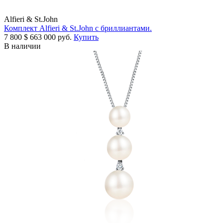
Alfieri & St.John
Комплект Alfieri & St.John с бриллиантами.
7 800
$
663 000 руб.
Купить
В наличии