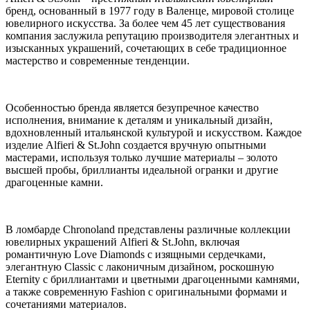
бренд, основанный в 1977 году в Валенце, мировой столице
ювелирного искусства. За более чем 45 лет существования
компания заслужила репутацию производителя элегантных и
изысканных украшений, сочетающих в себе традиционное
мастерство и современные тенденции.
Особенностью бренда является безупречное качество
исполнения, внимание к деталям и уникальный дизайн,
вдохновленный итальянской культурой и искусством. Каждое
изделие Alfieri & St.John создается вручную опытными
мастерами, используя только лучшие материалы – золото
высшей пробы, бриллианты идеальной огранки и другие
драгоценные камни.
В ломбарде Chronoland представлены различные коллекции
ювелирных украшений Alfieri & St.John, включая
романтичную Love Diamonds с изящными сердечками,
элегантную Classic с лаконичным дизайном, роскошную
Eternity с бриллиантами и цветными драгоценными камнями,
а также современную Fashion с оригинальными формами и
сочетаниями материалов.