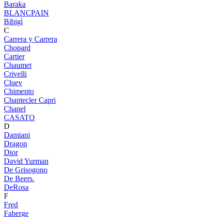
Baraka
BLANCPAIN
Bibigì
C
Carrera y Carrera
Chopard
Cartier
Chaumet
Crivelli
Cluev
Chimento
Chantecler Capri
Chanel
CASATO
D
Damiani
Dragon
Dior
David Yurman
De Grisogono
De Beers.
DeRosa
F
Fred
Faberge