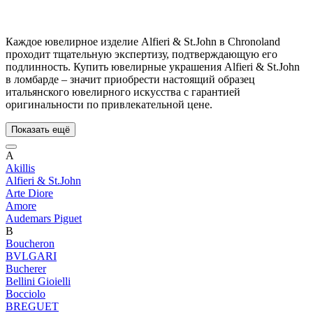
Каждое ювелирное изделие Alfieri & St.John в Chronoland
проходит тщательную экспертизу, подтверждающую его
подлинность. Купить ювелирные украшения Alfieri & St.John
в ломбарде – значит приобрести настоящий образец
итальянского ювелирного искусства с гарантией
оригинальности по привлекательной цене.
Показать ещё
A
Akillis
Alfieri & St.John
Arte Diore
Amore
Audemars Piguet
B
Boucheron
BVLGARI
Bucherer
Bellini Gioielli
Bocciolo
BREGUET