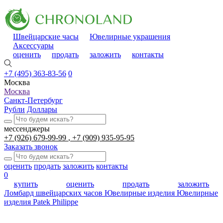
Швейцарские часы
Ювелирные украшения
Аксессуары
оценить
продать
заложить
контакты
+7 (495) 363-83-56
0
Москва
Москва
Санкт-Петербург
Рубли
Доллары
мессенджеры
+7 (926) 679-99-99
+7 (909) 935-95-95
Заказать звонок
оценить
продать
заложить
контакты
0
купить
оценить
продать
заложить
Ломбард швейцарских часов
Ювелирные изделия
Ювелирные
изделия Patek Philippe