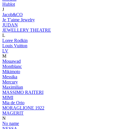
Hublot
J
Jacob&CO
Je T'aime Jewelry
JUDAN
JEWELLERY THEATRE
L
Loree Rodkin
Louis Vuitton
LV
M
Mouawad
Montblanc
Mikimoto
Messika
Mercury
Maximilian
MASSIMO RAITERI
MIMI
Mia de Orio
MORAGLIONE 1922
MAGERIT
N
No name
NESSA