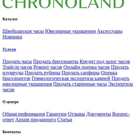
Каталог
Швейцарские часы
Ювелирные украшения
Аксессуары
Новинки
Услуги
Продать часы
Продать бриллианты
Кредит под залог часов
Trade-in часов
Ремонт часов
Онлайн оценка часов
Продать
изумруды
Продать рубины
Продать сапфиры
Оценка
бриллиантов
Геммологическая экспертиза камней
Продать
ювелирные украшения
Продать старинные часы
Экспертиза
часов
О центре
Общая информация
Гарантии
Отзывы
Документы
Вопрос-
ответ
Архив проданного
Статьи
Контакты