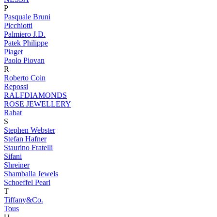
P
Pasquale Bruni
Picchiotti
Palmiero J.D.
Patek Philippe
Piaget
Paolo Piovan
R
Roberto Coin
Repossi
RALFDIAMONDS
ROSE JEWELLERY
Rabat
S
Stephen Webster
Stefan Hafner
Staurino Fratelli
Sifani
Shreiner
Shamballa Jewels
Schoeffel Pearl
T
Tiffany&Co.
Tous