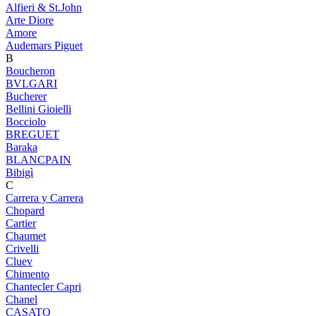
Alfieri & St.John
Arte Diore
Amore
Audemars Piguet
B
Boucheron
BVLGARI
Bucherer
Bellini Gioielli
Bocciolo
BREGUET
Baraka
BLANCPAIN
Bibigì
C
Carrera y Carrera
Chopard
Cartier
Chaumet
Crivelli
Cluev
Chimento
Chantecler Capri
Chanel
CASATO