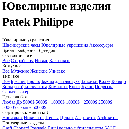
Ювелирные изделия
Patek Philippe
Ювелирные украшения
Швейцарские часы
Ювелирные украшения
Аксессуары
Бренд
: выбрано 1 брендов
Состояние
: все
Все
С пробегом
Новые
Как новые
Кому
: все
Все
Мужские
Женские
Унисекс
Тип
: все
Все
Браслет
Брошь
Зажим для галстука
Запонки
Колье
Кольцо
Кольцо с бриллиантом
Комплект
Крест
Кулон
Подвеска
Серьги
Чокер
Цена
: любая
Любая
До 5000$
5000$ - 10000$
10000$ - 25000$
25000$ -
50000$
Свыше 50000$
Сортировка
: Новизна ↓
Новизна ↓
Новизна ↑
Цена ↓
Цена ↑
Алфавит ↓
Алфавит ↑
Популярные разделы
Graff
Chopard
Pasquale Bruni
кольцо с бриллиантом
SALE