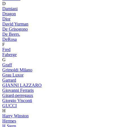
D
Damiani
Dragon
Dior
David Yurman
De Grisogono
De Beers.
DeRosa
F
Fred
Faberge
G
Graff
Grimoldi Milano
Grau Luxor
Garrard
GIANNI LAZZARO
Giovanni Ferraris
Girard-perregaux
Giorgio Visconti
GUCCI
H
Harry Winston
Hermes
H.Stern