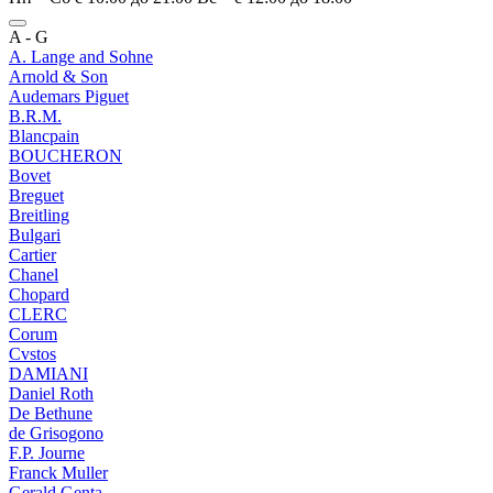
A - G
A. Lange and Sohne
Arnold & Son
Audemars Piguet
B.R.M.
Blancpain
BOUCHERON
Bovet
Breguet
Breitling
Bulgari
Cartier
Chanel
Chopard
CLERC
Corum
Cvstos
DAMIANI
Daniel Roth
De Bethune
de Grisogono
F.P. Journe
Franck Muller
Gerald Genta