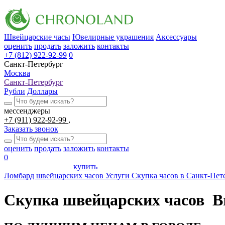
Швейцарские часы
Ювелирные украшения
Аксессуары
оценить
продать
заложить
контакты
+7 (812) 922-92-99
0
Санкт-Петербург
Москва
Санкт-Петербург
Рубли
Доллары
мессенджеры
+7 (911) 922-92-99
Заказать звонок
оценить
продать
заложить
контакты
0
купить
Ломбард швейцарских часов
Услуги
Скупка часов в Санкт-Пет
Скупка швейцарских часов Br