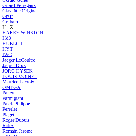
Girard-Perregaux
Glashütte Original
Graff
Graham
H - Z
HARRY WINSTON
Hd3
HUBLOT
HYT
IWC
Jaeger LeCoultre
Jaquet Droz
JORG HYSEK
LOUIS MOINET
Maurice Lacroix
OMEGA
Panerai
Parmigiani
Patek Philippe
Perrelet
Piaget
Roger Dubuis
Rolex
Romain Jerome