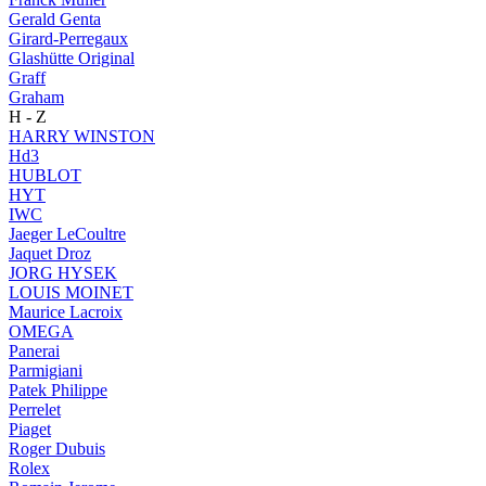
Gerald Genta
Girard-Perregaux
Glashütte Original
Graff
Graham
H - Z
HARRY WINSTON
Hd3
HUBLOT
HYT
IWC
Jaeger LeCoultre
Jaquet Droz
JORG HYSEK
LOUIS MOINET
Maurice Lacroix
OMEGA
Panerai
Parmigiani
Patek Philippe
Perrelet
Piaget
Roger Dubuis
Rolex