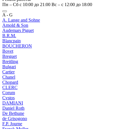
Пн – Сб с 10:00 до 21:00 Вс – c 12:00 до 18:00
A - G
A. Lange and Sohne
Arnold & Son
Audemars Piguet
B.R.M.
Blancpain
BOUCHERON
Bovet
Breguet
Breitling
Bulgari
Cartier
Chanel
Chopard
CLERC
Corum
Cvstos
DAMIANI
Daniel Roth
De Bethune
de Grisogono
F.P. Journe
Franck Muller