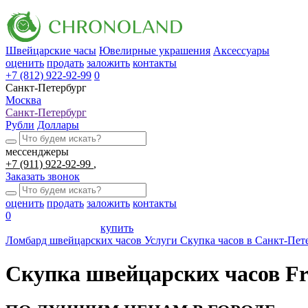
Швейцарские часы
Ювелирные украшения
Аксессуары
оценить
продать
заложить
контакты
+7 (812) 922-92-99
0
Санкт-Петербург
Москва
Санкт-Петербург
Рубли
Доллары
мессенджеры
+7 (911) 922-92-99
Заказать звонок
оценить
продать
заложить
контакты
0
купить
Ломбард швейцарских часов
Услуги
Скупка часов в Санкт-Пет
Скупка швейцарских часов Fr