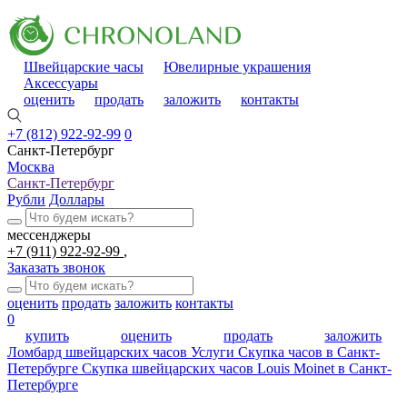
Швейцарские часы
Ювелирные украшения
Аксессуары
оценить
продать
заложить
контакты
+7 (812) 922-92-99
0
Санкт-Петербург
Москва
Санкт-Петербург
Рубли
Доллары
мессенджеры
+7 (911) 922-92-99
Заказать звонок
оценить
продать
заложить
контакты
0
купить
оценить
продать
заложить
Ломбард швейцарских часов
Услуги
Скупка часов в Санкт-
Петербурге
Скупка швейцарских часов Louis Moinet в Санкт-
Петербурге