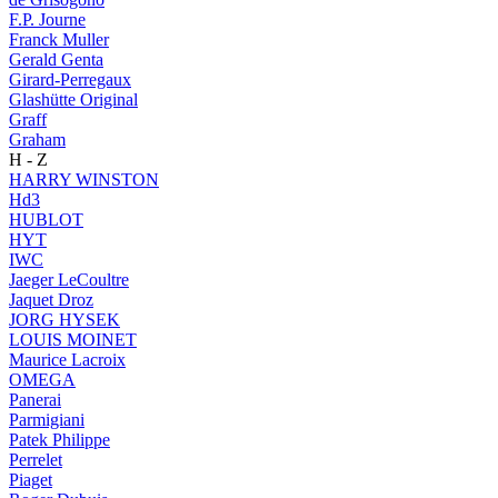
F.P. Journe
Franck Muller
Gerald Genta
Girard-Perregaux
Glashütte Original
Graff
Graham
H - Z
HARRY WINSTON
Hd3
HUBLOT
HYT
IWC
Jaeger LeCoultre
Jaquet Droz
JORG HYSEK
LOUIS MOINET
Maurice Lacroix
OMEGA
Panerai
Parmigiani
Patek Philippe
Perrelet
Piaget