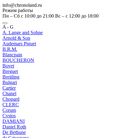
info@chronoland.ru
Режим работы
Пн – Сб с 10:00 до 21:00 Вс – c 12:00 до 18:00
A - G
A. Lange and Sohne
Arnold & Son
Audemars Piguet
B.R.M.
Blancpain
BOUCHERON
Bovet
Breguet
Breitling
Bulgari
Cartier
Chanel
Chopard
CLERC
Corum
Cvstos
DAMIANI
Daniel Roth
De Bethune
de Grisogono