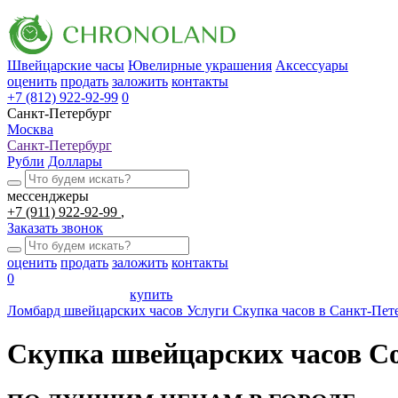
Швейцарские часы
Ювелирные украшения
Аксессуары
оценить
продать
заложить
контакты
+7 (812) 922-92-99
0
Санкт-Петербург
Москва
Санкт-Петербург
Рубли
Доллары
мессенджеры
+7 (911) 922-92-99
Заказать звонок
оценить
продать
заложить
контакты
0
купить
Ломбард швейцарских часов
Услуги
Скупка часов в Санкт-Пет
Скупка швейцарских часов C