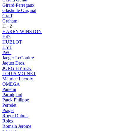
Girard-Perregaux
Glashütte Original
Graff
Graham
H - Z
HARRY WINSTON
Hd3
HUBLOT
HYT
IWC
Jaeger LeCoultre
Jaquet Droz
JORG HYSEK
LOUIS MOINET
Maurice Lacroix
OMEGA
Panerai
Parmigiani
Patek Philippe
Perrelet
Piaget
Roger Dubuis
Rolex
Romain Jerome