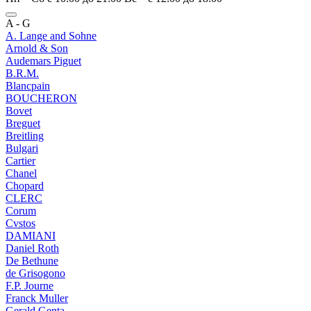
A - G
A. Lange and Sohne
Arnold & Son
Audemars Piguet
B.R.M.
Blancpain
BOUCHERON
Bovet
Breguet
Breitling
Bulgari
Cartier
Chanel
Chopard
CLERC
Corum
Cvstos
DAMIANI
Daniel Roth
De Bethune
de Grisogono
F.P. Journe
Franck Muller
Gerald Genta