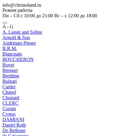
info@chronoland.ru
Режим работы
Пн – Сб с 10:00 до 21:00 Вс – c 12:00 до 18:00
A - G
A. Lange and Sohne
Arnold & Son
Audemars Piguet
B.R.M.
Blancpain
BOUCHERON
Bovet
Breguet
Breitling
Bulgari
Cartier
Chanel
Chopard
CLERC
Corum
Cvstos
DAMIANI
Daniel Roth
De Bethune
de Grisogono