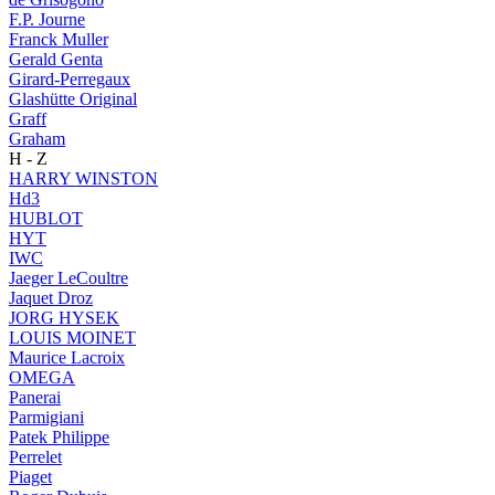
F.P. Journe
Franck Muller
Gerald Genta
Girard-Perregaux
Glashütte Original
Graff
Graham
H - Z
HARRY WINSTON
Hd3
HUBLOT
HYT
IWC
Jaeger LeCoultre
Jaquet Droz
JORG HYSEK
LOUIS MOINET
Maurice Lacroix
OMEGA
Panerai
Parmigiani
Patek Philippe
Perrelet
Piaget