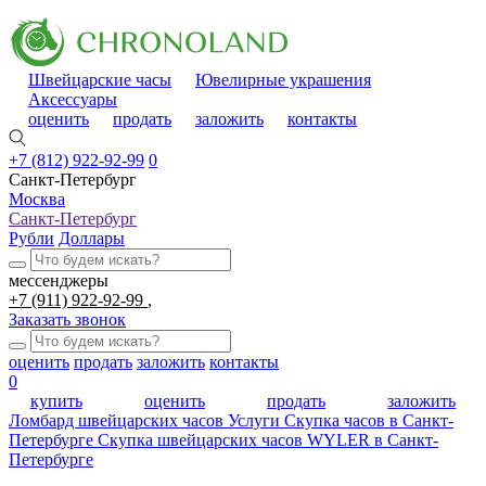
Швейцарские часы
Ювелирные украшения
Аксессуары
оценить
продать
заложить
контакты
+7 (812) 922-92-99
0
Санкт-Петербург
Москва
Санкт-Петербург
Рубли
Доллары
мессенджеры
+7 (911) 922-92-99
Заказать звонок
оценить
продать
заложить
контакты
0
купить
оценить
продать
заложить
Ломбард швейцарских часов
Услуги
Скупка часов в Санкт-
Петербурге
Скупка швейцарских часов WYLER в Санкт-
Петербурге