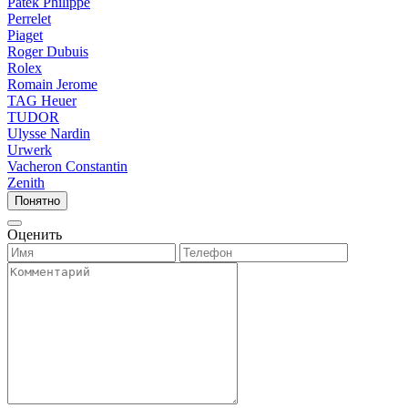
Patek Philippe
Perrelet
Piaget
Roger Dubuis
Rolex
Romain Jerome
TAG Heuer
TUDOR
Ulysse Nardin
Urwerk
Vacheron Constantin
Zenith
Понятно
Оценить