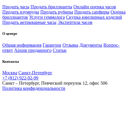
Продать часы
Продать бриллианты
Онлайн оценка часов
Продать изумруды
Продать рубины
Продать сапфиры
Оценка
бриллиантов
Услуги геммолога
Скупка ювелирных изделий
Продать антикварные часы
Экспертиза часов
О центре
Общая информация
Гарантии
Отзывы
Документы
Вопрос-
ответ
Архив проданного
Статьи
Контакты
Москва
Санкт-Петербург
+7 (812) 922-92-99
Санкт – Петербург, Певческий переулок 12, офис 506
Политика конфиденциальности