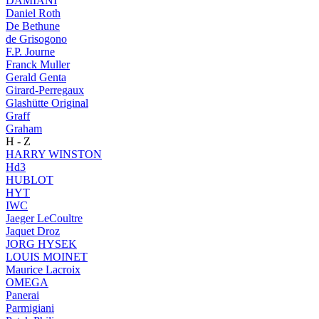
DAMIANI
Daniel Roth
De Bethune
de Grisogono
F.P. Journe
Franck Muller
Gerald Genta
Girard-Perregaux
Glashütte Original
Graff
Graham
H - Z
HARRY WINSTON
Hd3
HUBLOT
HYT
IWC
Jaeger LeCoultre
Jaquet Droz
JORG HYSEK
LOUIS MOINET
Maurice Lacroix
OMEGA
Panerai
Parmigiani