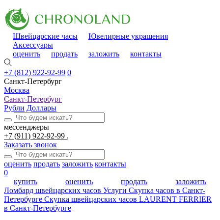
Швейцарские часы
Ювелирные украшения
Аксессуары
оценить
продать
заложить
контакты
+7 (812) 922-92-99
0
Санкт-Петербург
Москва
Санкт-Петербург
Рубли
Доллары
мессенджеры
+7 (911) 922-92-99
Заказать звонок
оценить
продать
заложить
контакты
0
купить
оценить
продать
заложить
Ломбард швейцарских часов
Услуги
Скупка часов в Санкт-
Петербурге
Скупка швейцарских часов LAURENT FERRIER
в Санкт-Петербурге