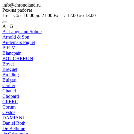
info@chronoland.ru
Режим работы
Пн – Сб с 10:00 до 21:00 Вс – c 12:00 до 18:00
A - G
A. Lange and Sohne
Arnold & Son
Audemars Piguet
B.R.M.
Blancpain
BOUCHERON
Bovet
Breguet
Breitling
Bulgari
Cartier
Chanel
Chopard
CLERC
Corum
Cvstos
DAMIANI
Daniel Roth
De Bethune
de Grisogono