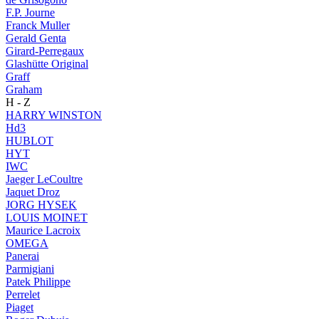
F.P. Journe
Franck Muller
Gerald Genta
Girard-Perregaux
Glashütte Original
Graff
Graham
H - Z
HARRY WINSTON
Hd3
HUBLOT
HYT
IWC
Jaeger LeCoultre
Jaquet Droz
JORG HYSEK
LOUIS MOINET
Maurice Lacroix
OMEGA
Panerai
Parmigiani
Patek Philippe
Perrelet
Piaget