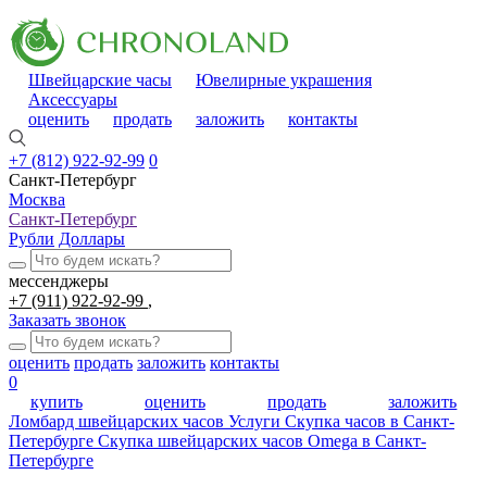
Швейцарские часы
Ювелирные украшения
Аксессуары
оценить
продать
заложить
контакты
+7 (812) 922-92-99
0
Санкт-Петербург
Москва
Санкт-Петербург
Рубли
Доллары
мессенджеры
+7 (911) 922-92-99
Заказать звонок
оценить
продать
заложить
контакты
0
купить
оценить
продать
заложить
Ломбард швейцарских часов
Услуги
Скупка часов в Санкт-
Петербурге
Скупка швейцарских часов Omega в Санкт-
Петербурге