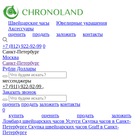
Швейцарские часы
Ювелирные украшения
Аксессуары
оценить
продать
заложить
контакты
+7 (812) 922-92-99
0
Санкт-Петербург
Москва
Санкт-Петербург
Рубли
Доллары
мессенджеры
+7 (911) 922-92-99
Заказать звонок
оценить
продать
заложить
контакты
0
купить
оценить
продать
заложить
Ломбард швейцарских часов
Услуги
Скупка часов в Санкт-
Петербурге
Скупка швейцарских часов Graff в Санкт-
Петербурге