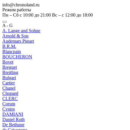
info@chronoland.ru
Режим работы
Пн – Сб с 10:00 до 21:00 Вс – c 12:00 до 18:00
A - G
A. Lange and Sohne
Arnold & Son
Audemars Piguet
B.R.M.
Blancpain
BOUCHERON
Bovet
Breguet
Breitling
Bulgari
Cartier
Chanel
Chopard
CLERC
Corum
Cvstos
DAMIANI
Daniel Roth
De Bethune
de Grisogono