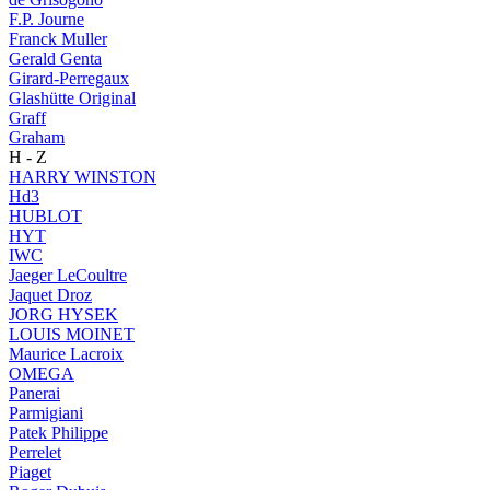
F.P. Journe
Franck Muller
Gerald Genta
Girard-Perregaux
Glashütte Original
Graff
Graham
H - Z
HARRY WINSTON
Hd3
HUBLOT
HYT
IWC
Jaeger LeCoultre
Jaquet Droz
JORG HYSEK
LOUIS MOINET
Maurice Lacroix
OMEGA
Panerai
Parmigiani
Patek Philippe
Perrelet
Piaget