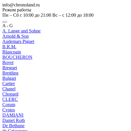
info@chronoland.ru
Режим работы
Пн – Сб с 10:00 до 21:00 Вс – c 12:00 до 18:00
A - G
A. Lange and Sohne
Arnold & Son
Audemars Piguet
B.R.M.
Blancpain
BOUCHERON
Bovet
Breguet
Breitling
Bulgari
Cartier
Chanel
Chopard
CLERC
Corum
Cvstos
DAMIANI
Daniel Roth
De Bethune
de Grisogono