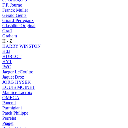
F.P. Journe
Franck Muller
Gerald Genta
Girard-Perregaux
Glashütte Original
Graff
Graham
H - Z
HARRY WINSTON
Hd3
HUBLOT
HYT
IWC
Jaeger LeCoultre
Jaquet Droz
JORG HYSEK
LOUIS MOINET
Maurice Lacroix
OMEGA
Panerai
Parmigiani
Patek Philippe
Perrelet
Piaget