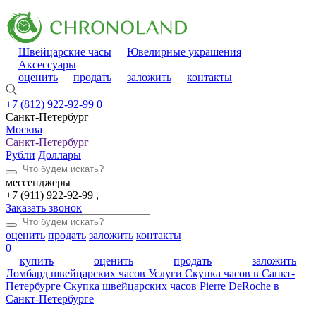
Швейцарские часы
Ювелирные украшения
Аксессуары
оценить
продать
заложить
контакты
+7 (812) 922-92-99
0
Санкт-Петербург
Москва
Санкт-Петербург
Рубли
Доллары
мессенджеры
+7 (911) 922-92-99
Заказать звонок
оценить
продать
заложить
контакты
0
купить
оценить
продать
заложить
Ломбард швейцарских часов
Услуги
Скупка часов в Санкт-
Петербурге
Скупка швейцарских часов Pierre DeRoche в
Санкт-Петербурге