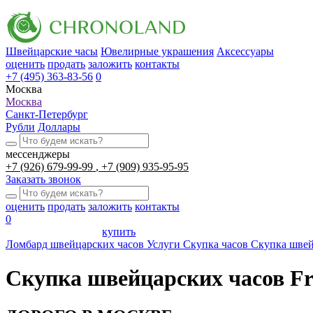
Швейцарские часы
Ювелирные украшения
Аксессуары
оценить
продать
заложить
контакты
+7 (495) 363-83-56
0
Москва
Москва
Санкт-Петербург
Рубли
Доллары
мессенджеры
+7 (926) 679-99-99
+7 (909) 935-95-95
Заказать звонок
оценить
продать
заложить
контакты
0
купить
Ломбард швейцарских часов
Услуги
Скупка часов
Скупка швейц
Скупка швейцарских часов Fr