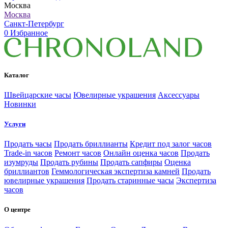
Москва
Москва
Санкт-Петербург
0
Избранное
Каталог
Швейцарские часы
Ювелирные украшения
Аксессуары
Новинки
Услуги
Продать часы
Продать бриллианты
Кредит под залог часов
Trade-in часов
Ремонт часов
Онлайн оценка часов
Продать
изумруды
Продать рубины
Продать сапфиры
Оценка
бриллиантов
Геммологическая экспертиза камней
Продать
ювелирные украшения
Продать старинные часы
Экспертиза
часов
О центре