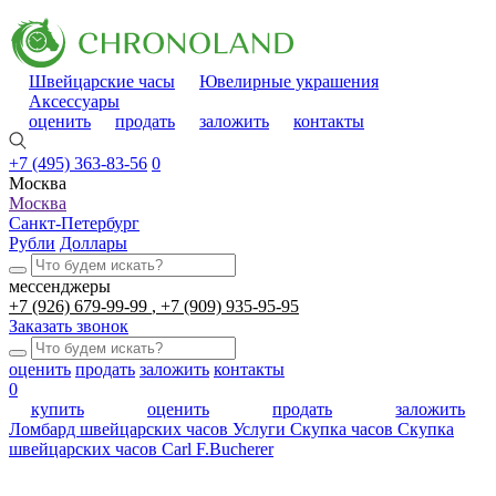
Швейцарские часы
Ювелирные украшения
Аксессуары
оценить
продать
заложить
контакты
+7 (495) 363-83-56
0
Москва
Москва
Санкт-Петербург
Рубли
Доллары
мессенджеры
+7 (926) 679-99-99
+7 (909) 935-95-95
Заказать звонок
оценить
продать
заложить
контакты
0
купить
оценить
продать
заложить
Ломбард швейцарских часов
Услуги
Скупка часов
Скупка
швейцарских часов Carl F.Bucherer