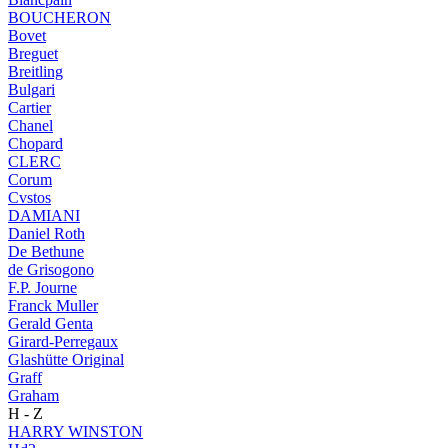
BOUCHERON
Bovet
Breguet
Breitling
Bulgari
Cartier
Chanel
Chopard
CLERC
Corum
Cvstos
DAMIANI
Daniel Roth
De Bethune
de Grisogono
F.P. Journe
Franck Muller
Gerald Genta
Girard-Perregaux
Glashütte Original
Graff
Graham
H - Z
HARRY WINSTON