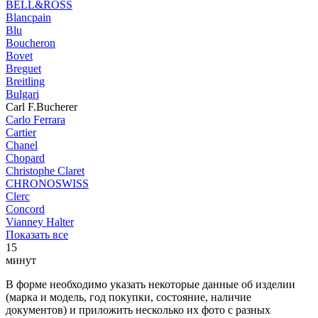
BELL&ROSS
Blancpain
Blu
Boucheron
Bovet
Breguet
Breitling
Bulgari
Carl F.Bucherer
Carlo Ferrara
Cartier
Chanel
Chopard
Christophe Claret
CHRONOSWISS
Clerc
Concord
Vianney Halter
Показать все
15
минут
В форме необходимо указать некоторые данные об изделии
(марка и модель, год покупки, состояние, наличие
документов) и приложить несколько их фото с разных