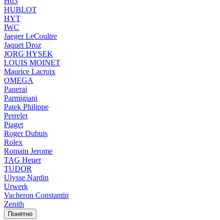
Hd3
HUBLOT
HYT
IWC
Jaeger LeCoultre
Jaquet Droz
JORG HYSEK
LOUIS MOINET
Maurice Lacroix
OMEGA
Panerai
Parmigiani
Patek Philippe
Perrelet
Piaget
Roger Dubuis
Rolex
Romain Jerome
TAG Heuer
TUDOR
Ulysse Nardin
Urwerk
Vacheron Constantin
Zenith
Понятно