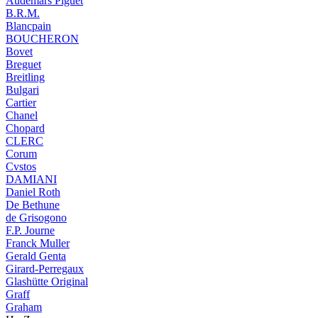
Audemars Piguet
B.R.M.
Blancpain
BOUCHERON
Bovet
Breguet
Breitling
Bulgari
Cartier
Chanel
Chopard
CLERC
Corum
Cvstos
DAMIANI
Daniel Roth
De Bethune
de Grisogono
F.P. Journe
Franck Muller
Gerald Genta
Girard-Perregaux
Glashütte Original
Graff
Graham