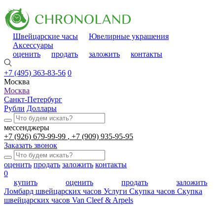
Швейцарские часы
Ювелирные украшения
Аксессуары
оценить
продать
заложить
контакты
+7 (495) 363-83-56
0
Москва
Москва
Санкт-Петербург
Рубли
Доллары
мессенджеры
+7 (926) 679-99-99
+7 (909) 935-95-95
Заказать звонок
оценить
продать
заложить
контакты
0
купить
оценить
продать
заложить
Ломбард швейцарских часов
Услуги
Скупка часов
Скупка
швейцарских часов Van Cleef & Arpels