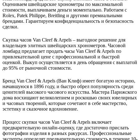
Оцениваем швейцарские хронометры по максимальной
стоимости, выплачиваем деньги моментально. Работаем с
Rolex, Patek Philippe, Breitling и другими премиальными
брендами. Гарантируем конфиденциальность и безопасность
сделки.
Скупка часов Van Cleef & Arpels – выгодное решение для
владельцев элитных швейцарских хронометров. Часовой
ломбард предлагает продать часы Van Cleef & Arpels по
привлекательной цене с профессиональной и быстрой
оценкой. Выкуп осуществляется в день обращения с выплатой
до 95% от рыночной стоимости.
Бренд Van Cleef & Arpels (Ван Клиф) имеет богатую историю,
начавшуюся в 1896 году, и быстро обрел популярность среди
ценителей высокого часового искусства. Мастера Парижского
дома восхищают великолепием и роскошью своих ювелирных
и часовых творений, которые сочетают в себе мастерство,
эстетику и сказочное вдохновение.
Процесс скупки часов Van Cleef & Arpels включает
предварительную онлайн-оценку, где достаточно прислать
фотографии изделия в разных ракурсах. Профессиональные
эксперты определят предварительную стоимость в течение 10-