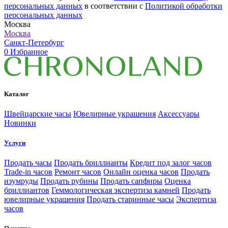
персональных данных
в соответствии с
Политикой обработки
персональных данных
Москва
Москва
Санкт-Петербург
0
Избранное
Каталог
Швейцарские часы
Ювелирные украшения
Аксессуары
Новинки
Услуги
Продать часы
Продать бриллианты
Кредит под залог часов
Trade-in часов
Ремонт часов
Онлайн оценка часов
Продать
изумруды
Продать рубины
Продать сапфиры
Оценка
бриллиантов
Геммологическая экспертиза камней
Продать
ювелирные украшения
Продать старинные часы
Экспертиза
часов