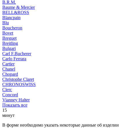
B.R.M.
Baume & Mercier
BELL&ROSS
Blancpain
Blu
Boucheron
Bovet
Breguet
Breitling
Bulgari
Carl F.Bucherer
Carlo Ferrara
Cartier
Chanel
Chopard
Christophe Claret
CHRONOSWISS
Clerc
Concord
Vianney Halter
Показать все
15
минут
В форме необходимо указать некоторые данные об изделии