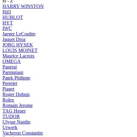
H - Z
HARRY WINSTON
Hd3
HUBLOT
HYT
IWC
Jaeger LeCoultre
Jaquet Droz
JORG HYSEK
LOUIS MOINET
Maurice Lacroix
OMEGA
Panerai
Parmigiani
Patek Philippe
Perrelet
Piaget
Roger Dubuis
Rolex
Romain Jerome
TAG Heuer
TUDOR
Ulysse Nardin
Urwerk
Vacheron Constantin