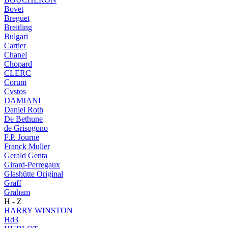
Bovet
Breguet
Breitling
Bulgari
Cartier
Chanel
Chopard
CLERC
Corum
Cvstos
DAMIANI
Daniel Roth
De Bethune
de Grisogono
F.P. Journe
Franck Muller
Gerald Genta
Girard-Perregaux
Glashütte Original
Graff
Graham
H - Z
HARRY WINSTON
Hd3