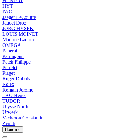
HUBLOT
HYT
IWC
Jaeger LeCoultre
Jaquet Droz
JORG HYSEK
LOUIS MOINET
Maurice Lacroix
OMEGA
Panerai
Parmigiani
Patek Philippe
Perrelet
Piaget
Roger Dubuis
Rolex
Romain Jerome
TAG Heuer
TUDOR
Ulysse Nardin
Urwerk
Vacheron Constantin
Zenith
Понятно