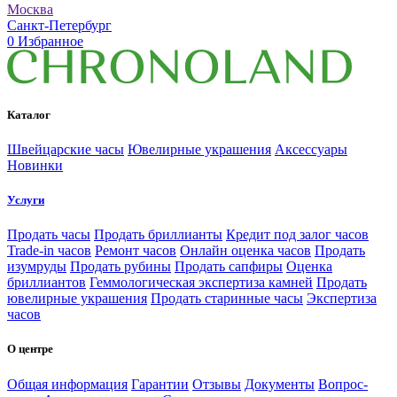
Москва
Санкт-Петербург
0
Избранное
Каталог
Швейцарские часы
Ювелирные украшения
Аксессуары
Новинки
Услуги
Продать часы
Продать бриллианты
Кредит под залог часов
Trade-in часов
Ремонт часов
Онлайн оценка часов
Продать
изумруды
Продать рубины
Продать сапфиры
Оценка
бриллиантов
Геммологическая экспертиза камней
Продать
ювелирные украшения
Продать старинные часы
Экспертиза
часов
О центре
Общая информация
Гарантии
Отзывы
Документы
Вопрос-