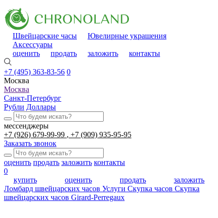
Швейцарские часы
Ювелирные украшения
Аксессуары
оценить
продать
заложить
контакты
+7 (495) 363-83-56
0
Москва
Москва
Санкт-Петербург
Рубли
Доллары
мессенджеры
+7 (926) 679-99-99
+7 (909) 935-95-95
Заказать звонок
оценить
продать
заложить
контакты
0
купить
оценить
продать
заложить
Ломбард швейцарских часов
Услуги
Скупка часов
Скупка
швейцарских часов Girard-Perregaux