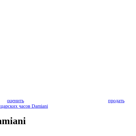
оценить
продать
царских часов Damiani
amiani