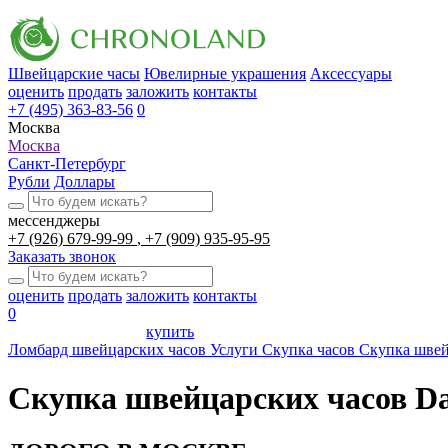
Швейцарские часы
Ювелирные украшения
Аксессуары
оценить
продать
заложить
контакты
+7 (495) 363-83-56
0
Москва
Москва
Санкт-Петербург
Рубли
Доллары
мессенджеры
+7 (926) 679-99-99
+7 (909) 935-95-95
Заказать звонок
оценить
продать
заложить
контакты
0
купить
Ломбард швейцарских часов
Услуги
Скупка часов
Скупка швей
Скупка швейцарских часов D