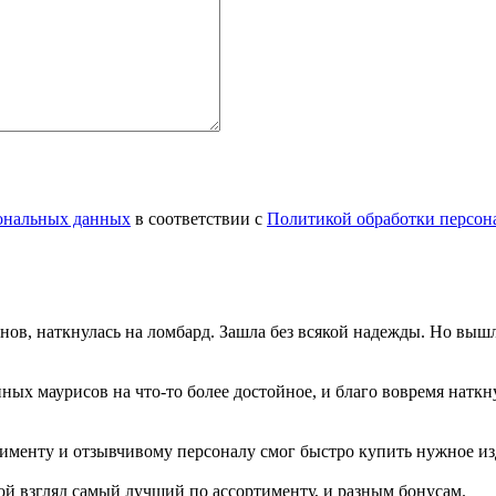
сональных данных
в соответствии с
Политикой обработки персон
инов, наткнулась на ломбард. Зашла без всякой надежды. Но вы
нных маурисов на что-то более достойное, и благо вовремя натк
именту и отзывчивому персоналу смог быстро купить нужное изд
й взгляд самый лучший по ассортименту, и разным бонусам.