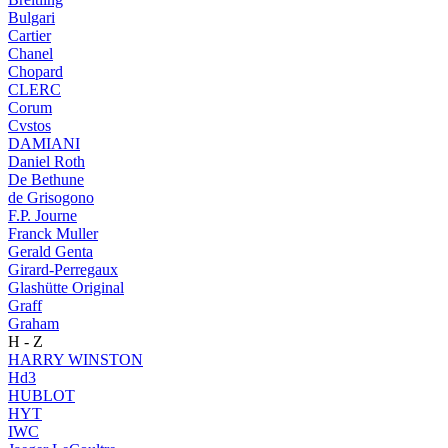
Bulgari
Cartier
Chanel
Chopard
CLERC
Corum
Cvstos
DAMIANI
Daniel Roth
De Bethune
de Grisogono
F.P. Journe
Franck Muller
Gerald Genta
Girard-Perregaux
Glashütte Original
Graff
Graham
H - Z
HARRY WINSTON
Hd3
HUBLOT
HYT
IWC