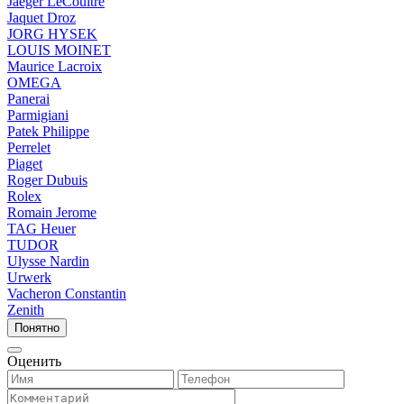
Jaeger LeCoultre
Jaquet Droz
JORG HYSEK
LOUIS MOINET
Maurice Lacroix
OMEGA
Panerai
Parmigiani
Patek Philippe
Perrelet
Piaget
Roger Dubuis
Rolex
Romain Jerome
TAG Heuer
TUDOR
Ulysse Nardin
Urwerk
Vacheron Constantin
Zenith
Понятно
Оценить