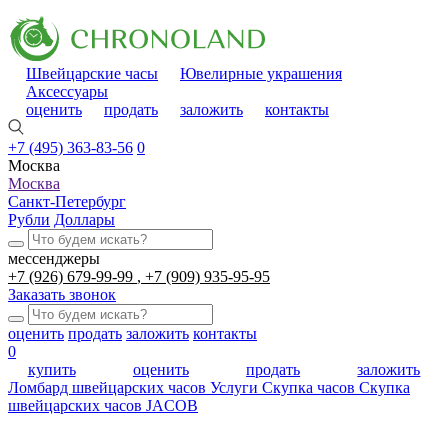
Швейцарские часы
Ювелирные украшения
Аксессуары
оценить
продать
заложить
контакты
+7 (495) 363-83-56
0
Москва
Москва
Санкт-Петербург
Рубли
Доллары
мессенджеры
+7 (926) 679-99-99
+7 (909) 935-95-95
Заказать звонок
оценить
продать
заложить
контакты
0
купить
оценить
продать
заложить
Ломбард швейцарских часов
Услуги
Скупка часов
Скупка
швейцарских часов JACOB