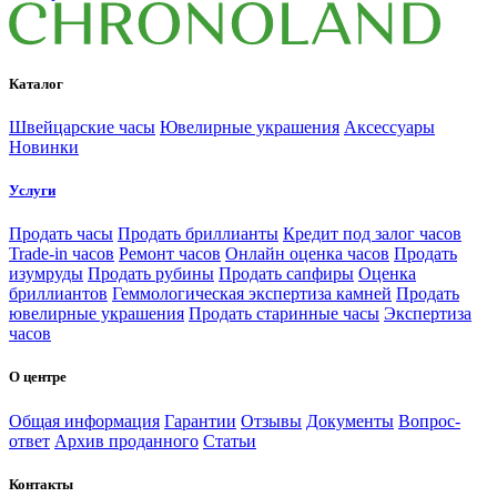
Каталог
Швейцарские часы
Ювелирные украшения
Аксессуары
Новинки
Услуги
Продать часы
Продать бриллианты
Кредит под залог часов
Trade-in часов
Ремонт часов
Онлайн оценка часов
Продать
изумруды
Продать рубины
Продать сапфиры
Оценка
бриллиантов
Геммологическая экспертиза камней
Продать
ювелирные украшения
Продать старинные часы
Экспертиза
часов
О центре
Общая информация
Гарантии
Отзывы
Документы
Вопрос-
ответ
Архив проданного
Статьи
Контакты