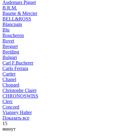
Audemars Piguet
B.R.M.
Baume & Mercier
BELL&ROSS
Blancpain
Blu
Boucheron
Bovet
Breguet
Breitling
Bulgari
Carl F.Bucherer
Carlo Ferrara
Cartier
Chanel
Chopard
Christophe Claret
CHRONOSWISS
Clerc
Concord
Vianney Halter
Показать все
15
минут