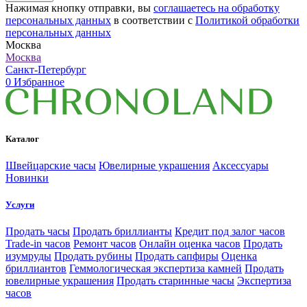
Нажимая кнопку отправки, вы
соглашаетесь на обработку
персональных данных
в соответствии с
Политикой обработки
персональных данных
Москва
Москва
Санкт-Петербург
0
Избранное
Каталог
Швейцарские часы
Ювелирные украшения
Аксессуары
Новинки
Услуги
Продать часы
Продать бриллианты
Кредит под залог часов
Trade-in часов
Ремонт часов
Онлайн оценка часов
Продать
изумруды
Продать рубины
Продать сапфиры
Оценка
бриллиантов
Геммологическая экспертиза камней
Продать
ювелирные украшения
Продать старинные часы
Экспертиза
часов