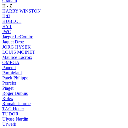
Graham
H - Z
HARRY WINSTON
Hd3
HUBLOT
HYT
IWC
Jaeger LeCoultre
Jaquet Droz
JORG HYSEK
LOUIS MOINET
Maurice Lacroix
OMEGA
Panerai
Parmigiani
Patek Philippe
Perrelet
Piaget
Roger Dubuis
Rolex
Romain Jerome
TAG Heuer
TUDOR
Ulysse Nardin
Urwerk