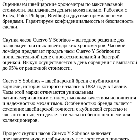
Оцениваем швейцарские хронометры по максимальной
стоимости, выплачиваем деньги моментально. Работаем с
Rolex, Patek Philippe, Breitling и другими премиальными
брендами. Гарантируем конфиденциальность и безопасность
сделки.
Скупка часов Cuervo Y Sobrinos – выгодное решение для
владельцев элитных швейцарских хронометров. Часовой
ломбард предлагает продать часы Cuervo Y Sobrinos по
привлекательной цене с профессиональной и быстрой
оценкой. Выкуп осуществляется в день обращения с выплатой
до 95% от рыночной стоимости.
Cuervo Y Sobrinos – швейцарский бренд с кубинскими
корнями, история которого началась в 1882 году в Гаване.
Часы этой марки отличаются уникальным
латиноамериканским стилем, высоким качеством исполнения
и надежностью механизмов. Особенностью бренда является
сочетание швейцарской точности с кубинской страстью и
элегантностью, что делает эти часы особенно ценными для
коллекционеров.
Процесс скупки часов Cuervo Y Sobrinos включает
предварительную онлайн-оценку, где достаточно прислать