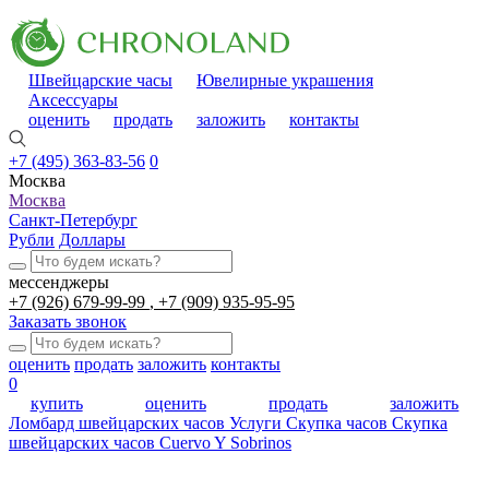
Швейцарские часы
Ювелирные украшения
Аксессуары
оценить
продать
заложить
контакты
+7 (495) 363-83-56
0
Москва
Москва
Санкт-Петербург
Рубли
Доллары
мессенджеры
+7 (926) 679-99-99
+7 (909) 935-95-95
Заказать звонок
оценить
продать
заложить
контакты
0
купить
оценить
продать
заложить
Ломбард швейцарских часов
Услуги
Скупка часов
Скупка
швейцарских часов Cuervo Y Sobrinos