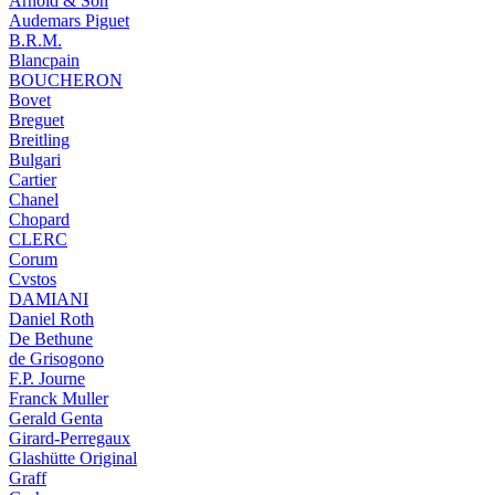
Arnold & Son
Audemars Piguet
B.R.M.
Blancpain
BOUCHERON
Bovet
Breguet
Breitling
Bulgari
Cartier
Chanel
Chopard
CLERC
Corum
Cvstos
DAMIANI
Daniel Roth
De Bethune
de Grisogono
F.P. Journe
Franck Muller
Gerald Genta
Girard-Perregaux
Glashütte Original
Graff