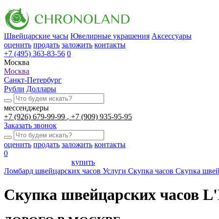
Швейцарские часы
Ювелирные украшения
Аксессуары
оценить
продать
заложить
контакты
+7 (495) 363-83-56
0
Москва
Москва
Санкт-Петербург
Рубли
Доллары
мессенджеры
+7 (926) 679-99-99
+7 (909) 935-95-95
Заказать звонок
оценить
продать
заложить
контакты
0
купить
Ломбард швейцарских часов
Услуги
Скупка часов
Скупка швей
Скупка швейцарских часов L