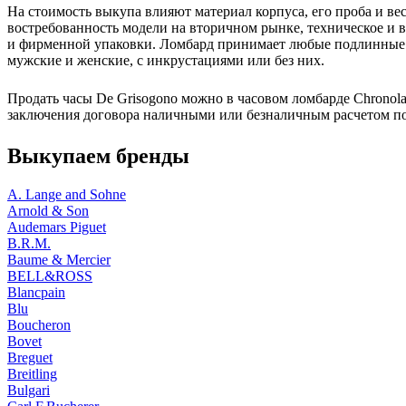
На стоимость выкупа влияют материал корпуса, его проба и вес
востребованность модели на вторичном рынке, техническое и 
и фирменной упаковки. Ломбард принимает любые подлинные и
мужские и женские, с инкрустациями или без них.
Продать часы De Grisogono можно в часовом ломбарде Chronola
заключения договора наличными или безналичным расчетом п
Выкупаем бренды
A. Lange and Sohne
Arnold & Son
Audemars Piguet
B.R.M.
Baume & Mercier
BELL&ROSS
Blancpain
Blu
Boucheron
Bovet
Breguet
Breitling
Bulgari