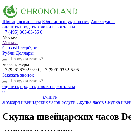
Швейцарские часы
Ювелирные украшения
Аксессуары
оценить
продать
заложить
контакты
+7 (495) 363-83-56
0
Москва
Москва
Санкт-Петербург
Рубли
Доллары
мессенджеры
+7 (926) 679-99-99
+7 (909) 935-95-95
Заказать звонок
оценить
продать
заложить
контакты
0
купить
Ломбард швейцарских часов
Услуги
Скупка часов
Скупка швей
Скупка швейцарских часов De