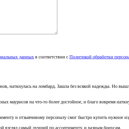
сональных данных
в соответствии с
Политикой обработки персон
инов, наткнулась на ломбард. Зашла без всякой надежды. Но вы
нных маурисов на что-то более достойное, и благо вовремя натк
именту и отзывчивому персоналу смог быстро купить нужное изд
й взгляд самый лучший по ассортименту, и разным бонусам.