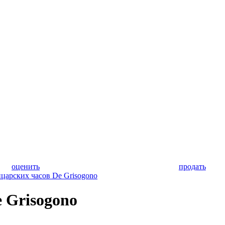
оценить
продать
царских часов De Grisogono
 Grisogono