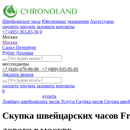
Швейцарские часы
Ювелирные украшения
Аксессуары
оценить
продать
заложить
контакты
+7 (495) 363-83-56
0
Москва
Москва
Санкт-Петербург
Рубли
Доллары
мессенджеры
+7 (926) 679-99-99
+7 (909) 935-95-95
Заказать звонок
оценить
продать
заложить
контакты
0
купить
Ломбард швейцарских часов
Услуги
Скупка часов
Скупка швей
Скупка швейцарских часов Fr