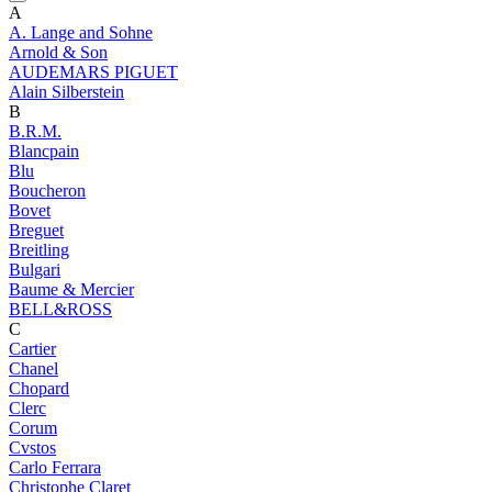
A
A. Lange and Sohne
Arnold & Son
AUDEMARS PIGUET
Alain Silberstein
B
B.R.M.
Blancpain
Blu
Boucheron
Bovet
Breguet
Breitling
Bulgari
Baume & Mercier
BELL&ROSS
C
Cartier
Chanel
Chopard
Clerc
Corum
Cvstos
Carlo Ferrara
Christophe Claret