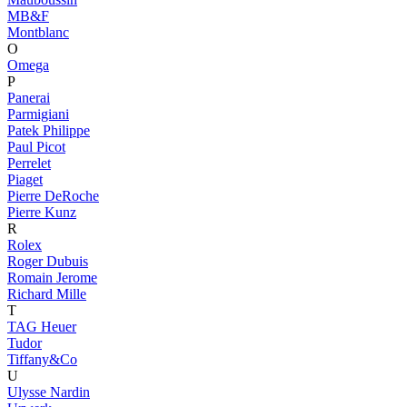
MB&F
Montblanc
O
Omega
P
Panerai
Parmigiani
Patek Philippe
Paul Picot
Perrelet
Piaget
Pierre DeRoche
Pierre Kunz
R
Rolex
Roger Dubuis
Romain Jerome
Richard Mille
T
TAG Heuer
Tudor
Tiffany&Co
U
Ulysse Nardin