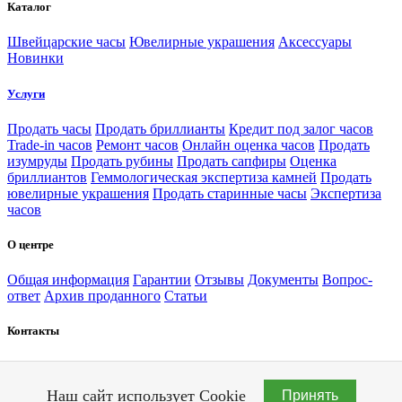
Каталог
Швейцарские часы
Ювелирные украшения
Аксессуары
Новинки
Услуги
Продать часы
Продать бриллианты
Кредит под залог часов
Trade-in часов
Ремонт часов
Онлайн оценка часов
Продать
изумруды
Продать рубины
Продать сапфиры
Оценка
бриллиантов
Геммологическая экспертиза камней
Продать
ювелирные украшения
Продать старинные часы
Экспертиза
часов
О центре
Общая информация
Гарантии
Отзывы
Документы
Вопрос-
ответ
Архив проданного
Статьи
Контакты
Москва
Санкт-Петербург
+7 (495) 363-83-56
Наш сайт использует Cookie
Принять
Москва, Кутузовский проспект дом 26, корпус 1