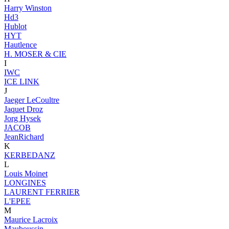
Harry Winston
Hd3
Hublot
HYT
Hautlence
H. MOSER & CIE
I
IWC
ICE LINK
J
Jaeger LeCoultre
Jaquet Droz
Jorg Hysek
JACOB
JeanRichard
K
KERBEDANZ
L
Louis Moinet
LONGINES
LAURENT FERRIER
L'EPEE
M
Maurice Lacroix
Mauboussin