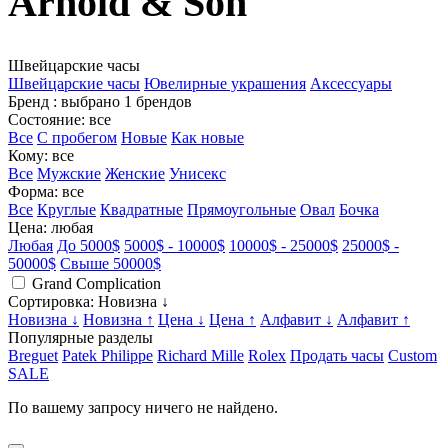
Arnold & Son
Швейцарские часы
Швейцарские часы
Ювелирные украшения
Аксессуары
Бренд
: выбрано 1 брендов
Состояние
: все
Все
С пробегом
Новые
Как новые
Кому
: все
Все
Мужские
Женские
Унисекс
Форма
: все
Все
Круглые
Квадратные
Прямоугольные
Овал
Бочка
Цена
: любая
Любая
До 5000$
5000$ - 10000$
10000$ - 25000$
25000$ -
50000$
Свыше 50000$
Grand Complication
Сортировка
: Новизна ↓
Новизна ↓
Новизна ↑
Цена ↓
Цена ↑
Алфавит ↓
Алфавит ↑
Популярные разделы
Breguet
Patek Philippe
Richard Mille
Rolex
Продать часы
Custom
SALE
По вашему запросу ничего не найдено.