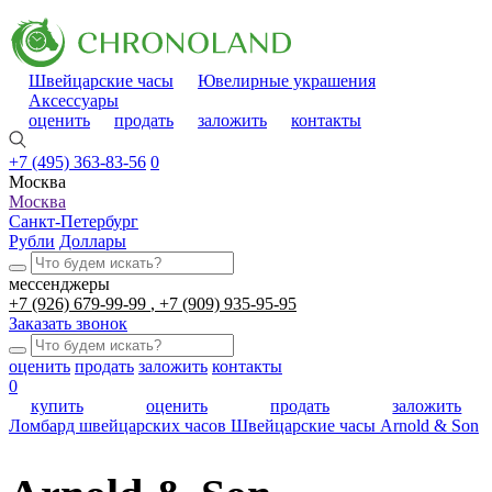
Швейцарские часы
Ювелирные украшения
Аксессуары
оценить
продать
заложить
контакты
+7 (495) 363-83-56
0
Москва
Москва
Санкт-Петербург
Рубли
Доллары
мессенджеры
+7 (926) 679-99-99
+7 (909) 935-95-95
Заказать звонок
оценить
продать
заложить
контакты
0
купить
оценить
продать
заложить
Ломбард швейцарских часов
Швейцарские часы
Arnold & Son