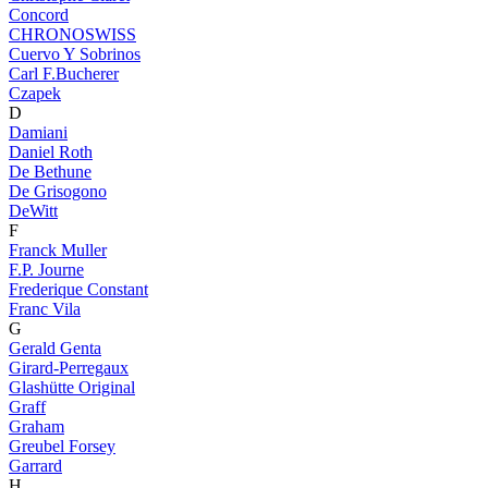
Concord
CHRONOSWISS
Cuervo Y Sobrinos
Carl F.Bucherer
Czapek
D
Damiani
Daniel Roth
De Bethune
De Grisogono
DeWitt
F
Franck Muller
F.P. Journe
Frederique Constant
Franc Vila
G
Gerald Genta
Girard-Perregaux
Glashütte Original
Graff
Graham
Greubel Forsey
Garrard
H