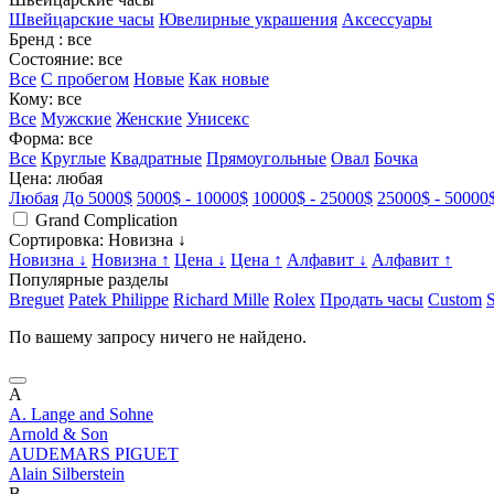
Швейцарские часы
Ювелирные украшения
Аксессуары
Бренд
: все
Состояние
: все
Все
С пробегом
Новые
Как новые
Кому
: все
Все
Мужские
Женские
Унисекс
Форма
: все
Все
Круглые
Квадратные
Прямоугольные
Овал
Бочка
Цена
: любая
Любая
До 5000$
5000$ - 10000$
10000$ - 25000$
25000$ - 50000
Grand Complication
Сортировка
: Новизна ↓
Новизна ↓
Новизна ↑
Цена ↓
Цена ↑
Алфавит ↓
Алфавит ↑
Популярные разделы
Breguet
Patek Philippe
Richard Mille
Rolex
Продать часы
Custom
По вашему запросу ничего не найдено.
A
A. Lange and Sohne
Arnold & Son
AUDEMARS PIGUET
Alain Silberstein
B