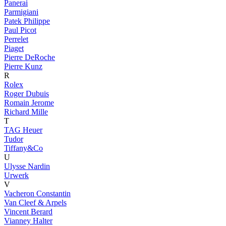
Panerai
Parmigiani
Patek Philippe
Paul Picot
Perrelet
Piaget
Pierre DeRoche
Pierre Kunz
R
Rolex
Roger Dubuis
Romain Jerome
Richard Mille
T
TAG Heuer
Tudor
Tiffany&Co
U
Ulysse Nardin
Urwerk
V
Vacheron Constantin
Van Cleef & Arpels
Vincent Berard
Vianney Halter