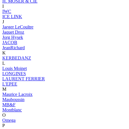
H. MOSER & CIE
I
IWC
ICE LINK
J
Jaeger LeCoultre
Jaquet Droz
Jorg Hysek
JACOB
JeanRichard
K
KERBEDANZ
L
Louis Moinet
LONGINES
LAURENT FERRIER
L'EPEE
M
Maurice Lacroix
Mauboussin
MB&F
Montblanc
O
Omega
P