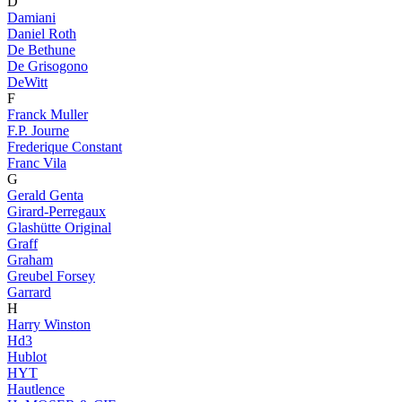
D
Damiani
Daniel Roth
De Bethune
De Grisogono
DeWitt
F
Franck Muller
F.P. Journe
Frederique Constant
Franc Vila
G
Gerald Genta
Girard-Perregaux
Glashütte Original
Graff
Graham
Greubel Forsey
Garrard
H
Harry Winston
Hd3
Hublot
HYT
Hautlence