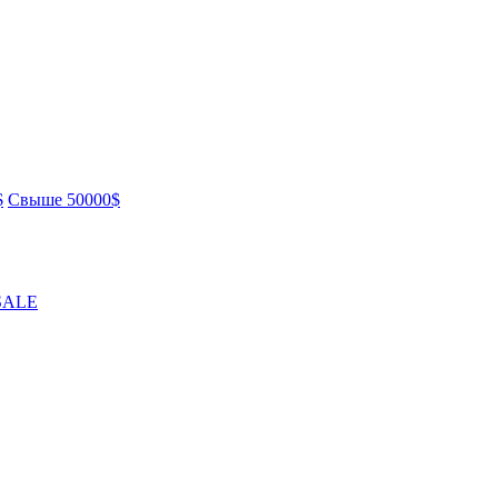
$
Свыше 50000$
SALE