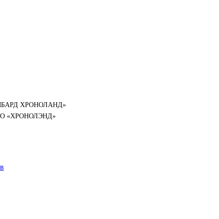
«ЛОМБАРД ХРОНОЛАНД»
й ООО «ХРОНОЛЭНД»
ов