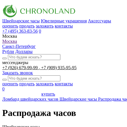
Швейцарские часы
Ювелирные украшения
Аксессуары
оценить
продать
заложить
контакты
+7 (495) 363-83-56
0
Москва
Москва
Санкт-Петербург
Рубли
Доллары
мессенджеры
+7 (926) 679-99-99
+7 (909) 935-95-95
Заказать звонок
оценить
продать
заложить
контакты
0
купить
Ломбард швейцарских часов
Швейцарские часы
Распродажа ча
Распродажа часов
Швейцарские часы