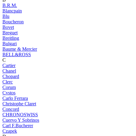
B.R.M.
Blancpain
Blu
Boucheron
Bovet
Breguet
Breitling
Bulgari
Baume & Mercier
BELL&ROSS
C
Cartier
Chanel
Chopard
Clerc
Corum
Cvstos
Carlo Ferrara
Christophe Claret
Concord
CHRONOSWISS
Cuervo Y Sobrinos
Carl F.Bucherer
Czapek