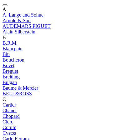
A
A. Lange and Sohne
Arnold & Son
AUDEMARS PIGUET
Alain Silberstein
B
B.R.M.
Blancpain
Blu
Boucheron
Bovet
Breguet
Breitling
Bulgari
Baume & Mercier
BELL&ROSS
C
Cartier
Chanel
Chopard
Clerc
Corum
Cvstos
Carlo Ferrara