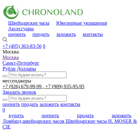
Швейцарские часы
Ювелирные украшения
Аксессуары
оценить
продать
заложить
контакты
+7 (495) 363-83-56
0
Москва
Москва
Санкт-Петербург
Рубли
Доллары
мессенджеры
+7 (926) 679-99-99
+7 (909) 935-95-95
Заказать звонок
оценить
продать
заложить
контакты
0
купить
оценить
продать
заложить
Ломбард швейцарских часов
Швейцарские часы
H. MOSER &
CIE