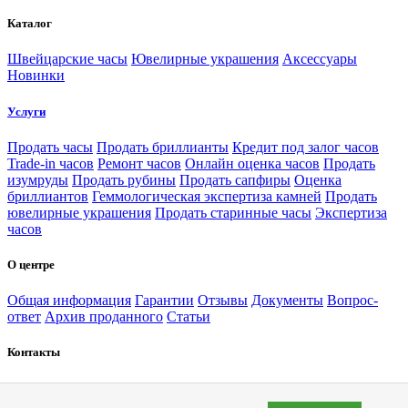
Каталог
Швейцарские часы
Ювелирные украшения
Аксессуары
Новинки
Услуги
Продать часы
Продать бриллианты
Кредит под залог часов
Trade-in часов
Ремонт часов
Онлайн оценка часов
Продать
изумруды
Продать рубины
Продать сапфиры
Оценка
бриллиантов
Геммологическая экспертиза камней
Продать
ювелирные украшения
Продать старинные часы
Экспертиза
часов
О центре
Общая информация
Гарантии
Отзывы
Документы
Вопрос-
ответ
Архив проданного
Статьи
Контакты
Москва
Санкт-Петербург
+7 (495) 363-83-56