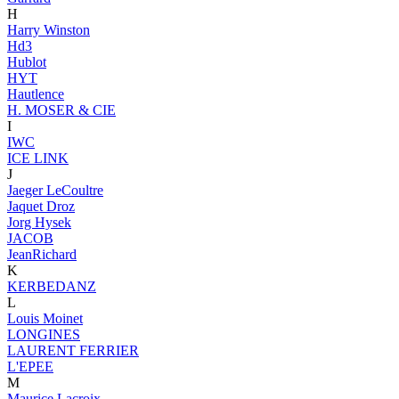
H
Harry Winston
Hd3
Hublot
HYT
Hautlence
H. MOSER & CIE
I
IWC
ICE LINK
J
Jaeger LeCoultre
Jaquet Droz
Jorg Hysek
JACOB
JeanRichard
K
KERBEDANZ
L
Louis Moinet
LONGINES
LAURENT FERRIER
L'EPEE
M
Maurice Lacroix