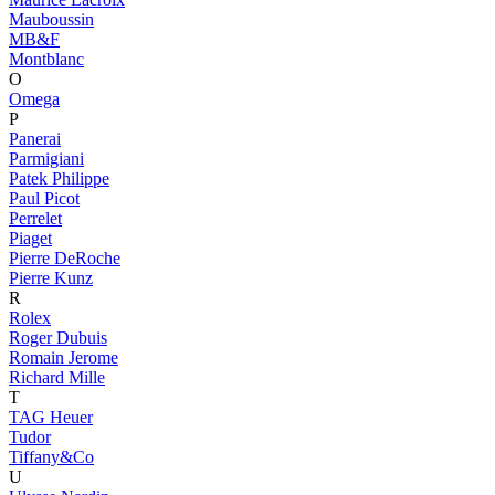
Mauboussin
MB&F
Montblanc
O
Omega
P
Panerai
Parmigiani
Patek Philippe
Paul Picot
Perrelet
Piaget
Pierre DeRoche
Pierre Kunz
R
Rolex
Roger Dubuis
Romain Jerome
Richard Mille
T
TAG Heuer
Tudor
Tiffany&Co
U