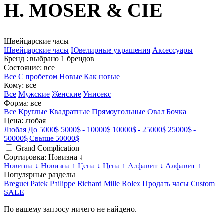
H. MOSER & CIE
Швейцарские часы
Швейцарские часы
Ювелирные украшения
Аксессуары
Бренд
: выбрано 1 брендов
Состояние
: все
Все
С пробегом
Новые
Как новые
Кому
: все
Все
Мужские
Женские
Унисекс
Форма
: все
Все
Круглые
Квадратные
Прямоугольные
Овал
Бочка
Цена
: любая
Любая
До 5000$
5000$ - 10000$
10000$ - 25000$
25000$ -
50000$
Свыше 50000$
Grand Complication
Сортировка
: Новизна ↓
Новизна ↓
Новизна ↑
Цена ↓
Цена ↑
Алфавит ↓
Алфавит ↑
Популярные разделы
Breguet
Patek Philippe
Richard Mille
Rolex
Продать часы
Custom
SALE
По вашему запросу ничего не найдено.