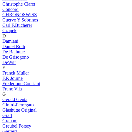
Christophe Claret
Concord
CHRONOSWISS
Cuervo Y Sobrinos
Carl F.Bucherer
Czapek
D
Damiani
Daniel Roth
De Bethune
De Grisogono
DeWitt
F
Franck Muller
F.P. Journe
Frederique Constant
Franc Vila
G
Gerald Genta
Girard-Perregaux
Glashütte Original
Graff
Graham
Greubel Forsey
Garrard