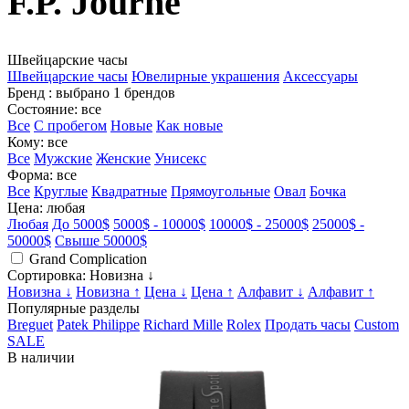
F.P. Journe
Швейцарские часы
Швейцарские часы
Ювелирные украшения
Аксессуары
Бренд
: выбрано 1 брендов
Состояние
: все
Все
С пробегом
Новые
Как новые
Кому
: все
Все
Мужские
Женские
Унисекс
Форма
: все
Все
Круглые
Квадратные
Прямоугольные
Овал
Бочка
Цена
: любая
Любая
До 5000$
5000$ - 10000$
10000$ - 25000$
25000$ -
50000$
Свыше 50000$
Grand Complication
Сортировка
: Новизна ↓
Новизна ↓
Новизна ↑
Цена ↓
Цена ↑
Алфавит ↓
Алфавит ↑
Популярные разделы
Breguet
Patek Philippe
Richard Mille
Rolex
Продать часы
Custom
SALE
В наличии