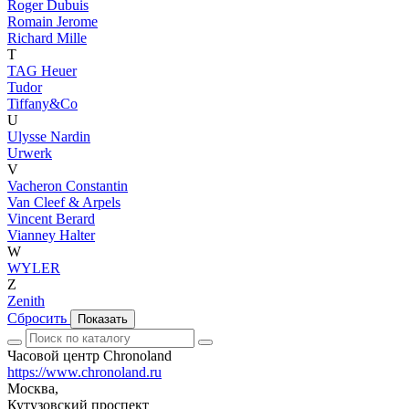
Roger Dubuis
Romain Jerome
Richard Mille
T
TAG Heuer
Tudor
Tiffany&Co
U
Ulysse Nardin
Urwerk
V
Vacheron Constantin
Van Cleef & Arpels
Vincent Berard
Vianney Halter
W
WYLER
Z
Zenith
Сбросить
Показать
Часовой центр Chronoland
https://www.chronoland.ru
Москва,
Кутузовский проспект