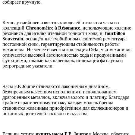
собирает вручную.
К числу наиболее известных моделей относятся часы из
коллекций
Chronomètre à Résonance
, использующие явление
резонанса для исключительной точности хода, и
Tourbillon
Souverain
, оснащённые турбийоном с системой рементуара
постоянной силы, гарантирующим стабильность работы
механизма. Не менее известна коллекция
Octa
, чьи механизмы
отличаются высокой автономностью хода и продуманными
функциями, такими как календарь, индикация фаз луны и
ретроградные указатели.
Часы F.P. Journe отличаются лаконичным дизайном,
безупречным качеством исполнения и использованием
драгоценных металлов, включая золото и платину. Благодаря
крайне ограниченному тиражу каждая модель бренда
становится желанным приобретением для коллекционеров и
истинных ценителей часового искусства.
Если вы хотите
купить часы F.P. Journe
в Москве, обратите