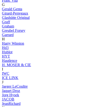
Franc Vila
G
Gerald Genta
Girard-Perregaux
Glashütte Original
Graff
Graham
Greubel Forsey
Garrard
H
Harry Winston
Hd3
Hublot
HYT
Hautlence
H. MOSER & CIE
I
IWC
ICE LINK
J
Jaeger LeCoultre
Jaquet Droz
Jorg Hysek
JACOB
JeanRichard