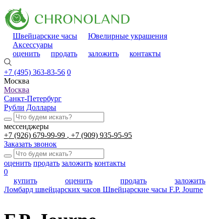
Швейцарские часы
Ювелирные украшения
Аксессуары
оценить
продать
заложить
контакты
+7 (495) 363-83-56
0
Москва
Москва
Санкт-Петербург
Рубли
Доллары
мессенджеры
+7 (926) 679-99-99
+7 (909) 935-95-95
Заказать звонок
оценить
продать
заложить
контакты
0
купить
оценить
продать
заложить
Ломбард швейцарских часов
Швейцарские часы
F.P. Journe