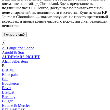
внимание на ломбард Chronoland. Здесь представлены
подлинные часы F.P. Journe, доступные по привлекательной
цене с гарантией их подлинности и качества. Купить часы F.P.
Journe в Chronoland — значит получить не просто престижный
аксессуар, а произведение часового искусства с непреходящей
ценностью.
Показать ещё
A
A. Lange and Sohne
Arnold & Son
AUDEMARS PIGUET
Alain Silberstein
B
B.R.M.
Blancpain
Blu
Boucheron
Bovet
Breguet
Breitling
Bulgari
Baume & Mercier
BELL&ROSS