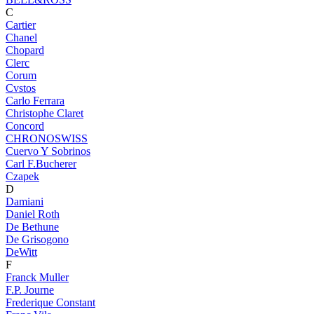
C
Cartier
Chanel
Chopard
Clerc
Corum
Cvstos
Carlo Ferrara
Christophe Claret
Concord
CHRONOSWISS
Cuervo Y Sobrinos
Carl F.Bucherer
Czapek
D
Damiani
Daniel Roth
De Bethune
De Grisogono
DeWitt
F
Franck Muller
F.P. Journe
Frederique Constant