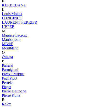
K
KERBEDANZ
L
Louis Moinet
LONGINES
LAURENT FERRIER
L'EPEE
M
Maurice Lacroix
Mauboussin
MB&F
Montblanc
O
Omega
P
Panerai
Parmigiani
Patek Philippe
Paul Picot
Perrelet
Piaget
Pierre DeRoche
Pierre Kunz
R
Rolex