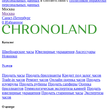
персональных данных
в соответствии с
Политикой обработки
персональных данных
Москва
Москва
Санкт-Петербург
0
Избранное
Каталог
Швейцарские часы
Ювелирные украшения
Аксессуары
Новинки
Услуги
Продать часы
Продать бриллианты
Кредит под залог часов
Trade-in часов
Ремонт часов
Онлайн оценка часов
Продать
изумруды
Продать рубины
Продать сапфиры
Оценка
бриллиантов
Геммологическая экспертиза камней
Продать
ювелирные украшения
Продать старинные часы
Экспертиза
часов
О центре