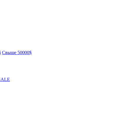
$
Свыше 50000$
SALE