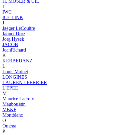
H. MOSER & CIE
I
IWC
ICE LINK
J
Jaeger LeCoultre
Jaquet Droz
Jorg Hysek
JACOB
JeanRichard
K
KERBEDANZ
L
Louis Moinet
LONGINES
LAURENT FERRIER
L'EPEE
M
Maurice Lacroix
Mauboussin
MB&F
Montblanc
O
Omega
P