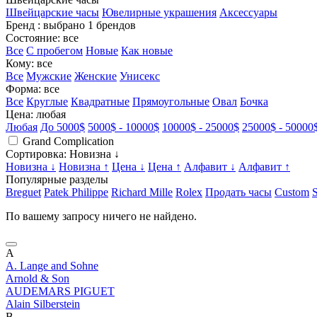
Швейцарские часы
Ювелирные украшения
Аксессуары
Бренд
: выбрано 1 брендов
Состояние
: все
Все
С пробегом
Новые
Как новые
Кому
: все
Все
Мужские
Женские
Унисекс
Форма
: все
Все
Круглые
Квадратные
Прямоугольные
Овал
Бочка
Цена
: любая
Любая
До 5000$
5000$ - 10000$
10000$ - 25000$
25000$ - 50000
Grand Complication
Сортировка
: Новизна ↓
Новизна ↓
Новизна ↑
Цена ↓
Цена ↑
Алфавит ↓
Алфавит ↑
Популярные разделы
Breguet
Patek Philippe
Richard Mille
Rolex
Продать часы
Custom
По вашему запросу ничего не найдено.
A
A. Lange and Sohne
Arnold & Son
AUDEMARS PIGUET
Alain Silberstein
B