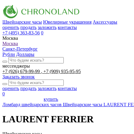
Швейцарские часы
Ювелирные украшения
Аксессуары
оценить
продать
заложить
контакты
+7 (495) 363-83-56
0
Москва
Москва
Санкт-Петербург
Рубли
Доллары
мессенджеры
+7 (926) 679-99-99
+7 (909) 935-95-95
Заказать звонок
оценить
продать
заложить
контакты
0
купить
Ломбард швейцарских часов
Швейцарские часы
LAURENT FE
LAURENT FERRIER
Швейцарские часы