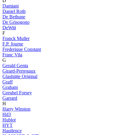
D
Damiani
Daniel Roth
De Bethune
De Grisogono
DeWitt
F
Franck Muller
F.P. Journe
Frederique Constant
Franc Vila
G
Gerald Genta
Girard-Perregaux
Glashütte Original
Graff
Graham
Greubel Forsey
Garrard
H
Harry Winston
Hd3
Hublot
HYT
Hautlence