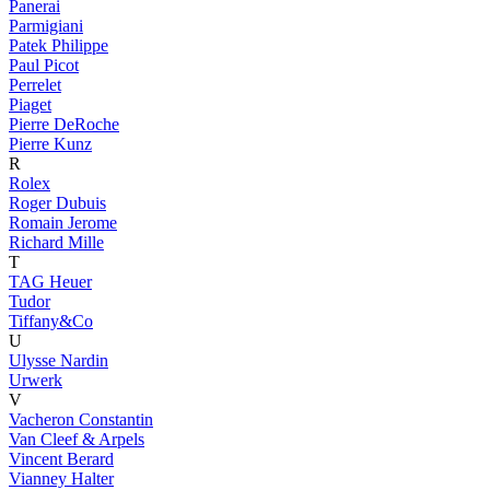
Panerai
Parmigiani
Patek Philippe
Paul Picot
Perrelet
Piaget
Pierre DeRoche
Pierre Kunz
R
Rolex
Roger Dubuis
Romain Jerome
Richard Mille
T
TAG Heuer
Tudor
Tiffany&Co
U
Ulysse Nardin
Urwerk
V
Vacheron Constantin
Van Cleef & Arpels
Vincent Berard
Vianney Halter