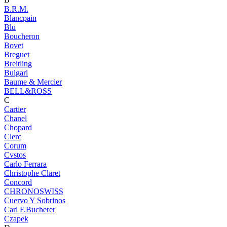
B.R.M.
Blancpain
Blu
Boucheron
Bovet
Breguet
Breitling
Bulgari
Baume & Mercier
BELL&ROSS
C
Cartier
Chanel
Chopard
Clerc
Corum
Cvstos
Carlo Ferrara
Christophe Claret
Concord
CHRONOSWISS
Cuervo Y Sobrinos
Carl F.Bucherer
Czapek