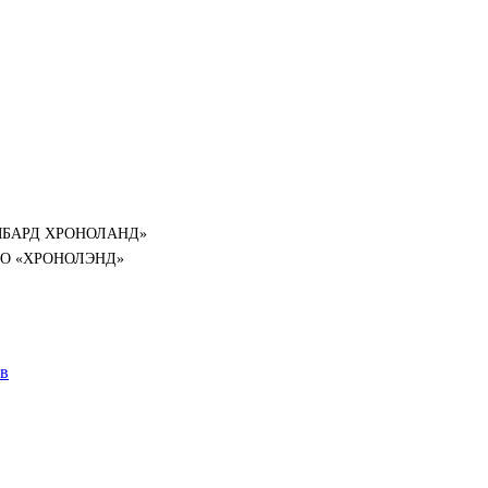
«ЛОМБАРД ХРОНОЛАНД»
й ООО «ХРОНОЛЭНД»
ов