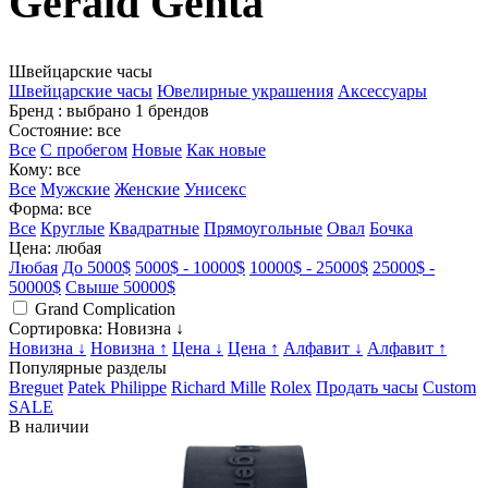
Gerald Genta
Швейцарские часы
Швейцарские часы
Ювелирные украшения
Аксессуары
Бренд
: выбрано 1 брендов
Состояние
: все
Все
С пробегом
Новые
Как новые
Кому
: все
Все
Мужские
Женские
Унисекс
Форма
: все
Все
Круглые
Квадратные
Прямоугольные
Овал
Бочка
Цена
: любая
Любая
До 5000$
5000$ - 10000$
10000$ - 25000$
25000$ -
50000$
Свыше 50000$
Grand Complication
Сортировка
: Новизна ↓
Новизна ↓
Новизна ↑
Цена ↓
Цена ↑
Алфавит ↓
Алфавит ↑
Популярные разделы
Breguet
Patek Philippe
Richard Mille
Rolex
Продать часы
Custom
SALE
В наличии