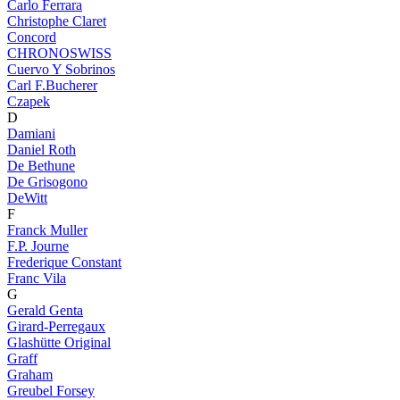
Carlo Ferrara
Christophe Claret
Concord
CHRONOSWISS
Cuervo Y Sobrinos
Carl F.Bucherer
Czapek
D
Damiani
Daniel Roth
De Bethune
De Grisogono
DeWitt
F
Franck Muller
F.P. Journe
Frederique Constant
Franc Vila
G
Gerald Genta
Girard-Perregaux
Glashütte Original
Graff
Graham
Greubel Forsey