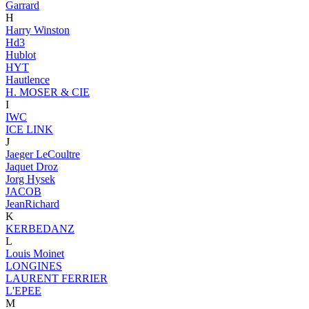
Garrard
H
Harry Winston
Hd3
Hublot
HYT
Hautlence
H. MOSER & CIE
I
IWC
ICE LINK
J
Jaeger LeCoultre
Jaquet Droz
Jorg Hysek
JACOB
JeanRichard
K
KERBEDANZ
L
Louis Moinet
LONGINES
LAURENT FERRIER
L'EPEE
M