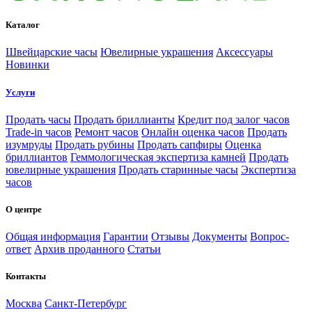
Каталог
Швейцарские часы
Ювелирные украшения
Аксессуары
Новинки
Услуги
Продать часы
Продать бриллианты
Кредит под залог часов
Trade-in часов
Ремонт часов
Онлайн оценка часов
Продать
изумруды
Продать рубины
Продать сапфиры
Оценка
бриллиантов
Геммологическая экспертиза камней
Продать
ювелирные украшения
Продать старинные часы
Экспертиза
часов
О центре
Общая информация
Гарантии
Отзывы
Документы
Вопрос-
ответ
Архив проданного
Статьи
Контакты
Москва
Санкт-Петербург