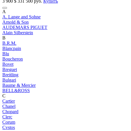
3 900
$
331 500 руб.
Купить
A
A. Lange and Sohne
Arnold & Son
AUDEMARS PIGUET
Alain Silberstein
B
B.R.M.
Blancpain
Blu
Boucheron
Bovet
Breguet
Breitling
Bulgari
Baume & Mercier
BELL&ROSS
C
Cartier
Chanel
Chopard
Clerc
Corum
Cvstos