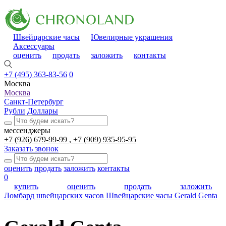
Швейцарские часы
Ювелирные украшения
Аксессуары
оценить
продать
заложить
контакты
+7 (495) 363-83-56
0
Москва
Москва
Санкт-Петербург
Рубли
Доллары
мессенджеры
+7 (926) 679-99-99
+7 (909) 935-95-95
Заказать звонок
оценить
продать
заложить
контакты
0
купить
оценить
продать
заложить
Ломбард швейцарских часов
Швейцарские часы
Gerald Genta