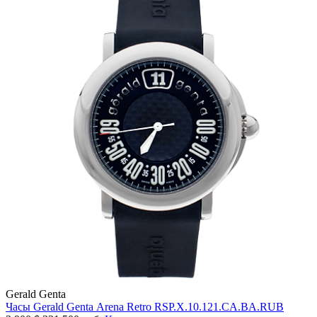
Gerald Genta
Часы Gerald Genta Arena Retro RSP.X.10.121.CA.BA.RUB