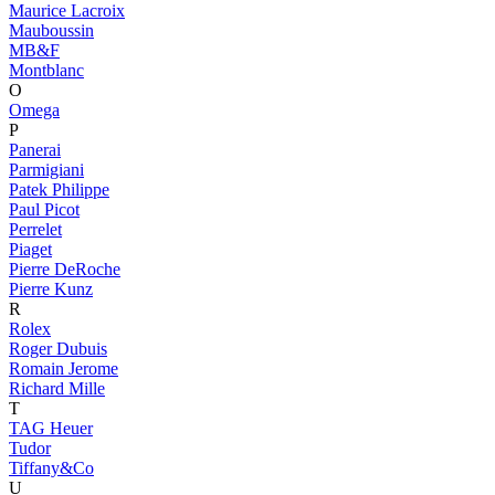
Maurice Lacroix
Mauboussin
MB&F
Montblanc
O
Omega
P
Panerai
Parmigiani
Patek Philippe
Paul Picot
Perrelet
Piaget
Pierre DeRoche
Pierre Kunz
R
Rolex
Roger Dubuis
Romain Jerome
Richard Mille
T
TAG Heuer
Tudor
Tiffany&Co
U