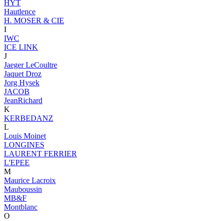
HYT
Hautlence
H. MOSER & CIE
I
IWC
ICE LINK
J
Jaeger LeCoultre
Jaquet Droz
Jorg Hysek
JACOB
JeanRichard
K
KERBEDANZ
L
Louis Moinet
LONGINES
LAURENT FERRIER
L'EPEE
M
Maurice Lacroix
Mauboussin
MB&F
Montblanc
O