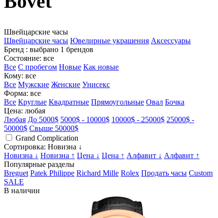
Bovet
Швейцарские часы
Швейцарские часы
Ювелирные украшения
Аксессуары
Бренд
: выбрано 1 брендов
Состояние
: все
Все
С пробегом
Новые
Как новые
Кому
: все
Все
Мужские
Женские
Унисекс
Форма
: все
Все
Круглые
Квадратные
Прямоугольные
Овал
Бочка
Цена
: любая
Любая
До 5000$
5000$ - 10000$
10000$ - 25000$
25000$ -
50000$
Свыше 50000$
Grand Complication
Сортировка
: Новизна ↓
Новизна ↓
Новизна ↑
Цена ↓
Цена ↑
Алфавит ↓
Алфавит ↑
Популярные разделы
Breguet
Patek Philippe
Richard Mille
Rolex
Продать часы
Custom
SALE
В наличии