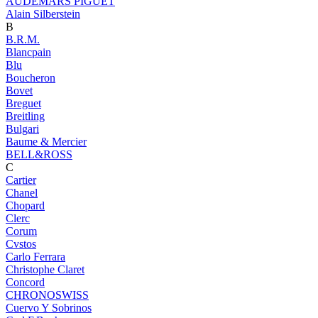
AUDEMARS PIGUET
Alain Silberstein
B
B.R.M.
Blancpain
Blu
Boucheron
Bovet
Breguet
Breitling
Bulgari
Baume & Mercier
BELL&ROSS
C
Cartier
Chanel
Chopard
Clerc
Corum
Cvstos
Carlo Ferrara
Christophe Claret
Concord
CHRONOSWISS
Cuervo Y Sobrinos