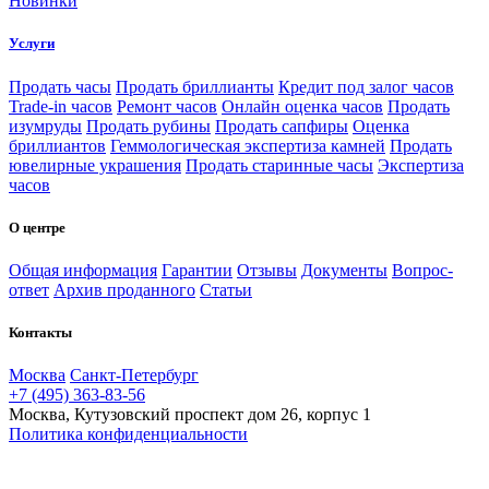
Новинки
Услуги
Продать часы
Продать бриллианты
Кредит под залог часов
Trade-in часов
Ремонт часов
Онлайн оценка часов
Продать
изумруды
Продать рубины
Продать сапфиры
Оценка
бриллиантов
Геммологическая экспертиза камней
Продать
ювелирные украшения
Продать старинные часы
Экспертиза
часов
О центре
Общая информация
Гарантии
Отзывы
Документы
Вопрос-
ответ
Архив проданного
Статьи
Контакты
Москва
Санкт-Петербург
+7 (495) 363-83-56
Москва, Кутузовский проспект дом 26, корпус 1
Политика конфиденциальности