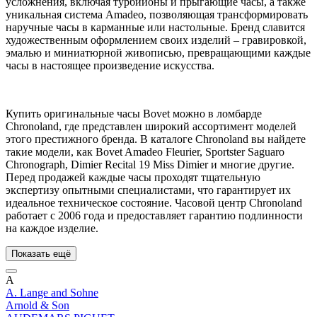
усложнения, включая турбийоны и прыгающие часы, а также
уникальная система Amadeo, позволяющая трансформировать
наручные часы в карманные или настольные. Бренд славится
художественным оформлением своих изделий – гравировкой,
эмалью и миниатюрной живописью, превращающими каждые
часы в настоящее произведение искусства.
Купить оригинальные часы Bovet можно в ломбарде
Chronoland, где представлен широкий ассортимент моделей
этого престижного бренда. В каталоге Chronoland вы найдете
такие модели, как Bovet Amadeo Fleurier, Sportster Saguaro
Chronograph, Dimier Recital 19 Miss Dimier и многие другие.
Перед продажей каждые часы проходят тщательную
экспертизу опытными специалистами, что гарантирует их
идеальное техническое состояние. Часовой центр Chronoland
работает с 2006 года и предоставляет гарантию подлинности
на каждое изделие.
Показать ещё
A
A. Lange and Sohne
Arnold & Son