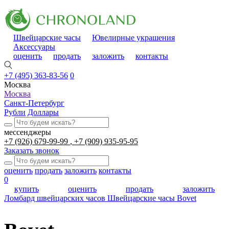
Швейцарские часы
Ювелирные украшения
Аксессуары
оценить
продать
заложить
контакты
+7 (495) 363-83-56
0
Москва
Москва
Санкт-Петербург
Рубли
Доллары
мессенджеры
+7 (926) 679-99-99
+7 (909) 935-95-95
Заказать звонок
оценить
продать
заложить
контакты
0
купить
оценить
продать
заложить
Ломбард швейцарских часов
Швейцарские часы
Bovet