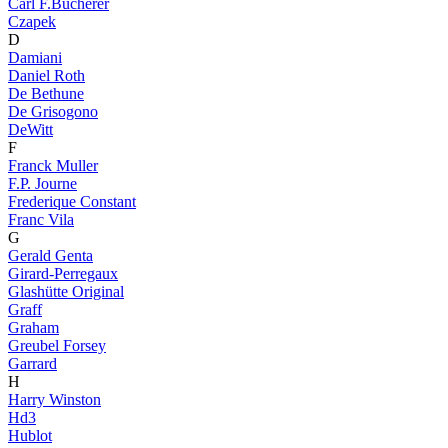
Carl F.Bucherer
Czapek
D
Damiani
Daniel Roth
De Bethune
De Grisogono
DeWitt
F
Franck Muller
F.P. Journe
Frederique Constant
Franc Vila
G
Gerald Genta
Girard-Perregaux
Glashütte Original
Graff
Graham
Greubel Forsey
Garrard
H
Harry Winston
Hd3
Hublot