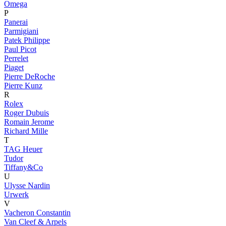
Omega
P
Panerai
Parmigiani
Patek Philippe
Paul Picot
Perrelet
Piaget
Pierre DeRoche
Pierre Kunz
R
Rolex
Roger Dubuis
Romain Jerome
Richard Mille
T
TAG Heuer
Tudor
Tiffany&Co
U
Ulysse Nardin
Urwerk
V
Vacheron Constantin
Van Cleef & Arpels