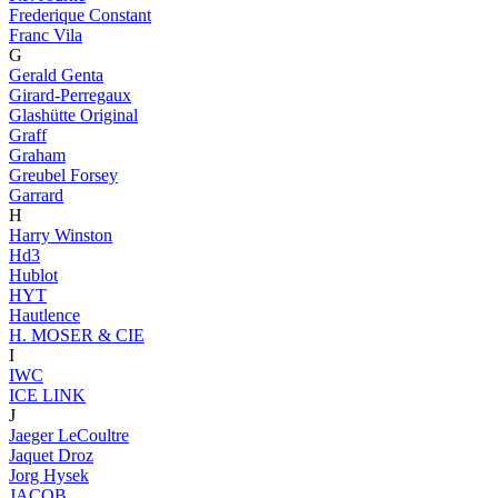
Frederique Constant
Franc Vila
G
Gerald Genta
Girard-Perregaux
Glashütte Original
Graff
Graham
Greubel Forsey
Garrard
H
Harry Winston
Hd3
Hublot
HYT
Hautlence
H. MOSER & CIE
I
IWC
ICE LINK
J
Jaeger LeCoultre
Jaquet Droz
Jorg Hysek
JACOB