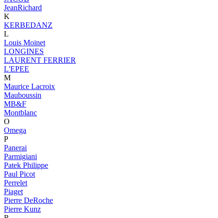
JeanRichard
K
KERBEDANZ
L
Louis Moinet
LONGINES
LAURENT FERRIER
L'EPEE
M
Maurice Lacroix
Mauboussin
MB&F
Montblanc
O
Omega
P
Panerai
Parmigiani
Patek Philippe
Paul Picot
Perrelet
Piaget
Pierre DeRoche
Pierre Kunz
R