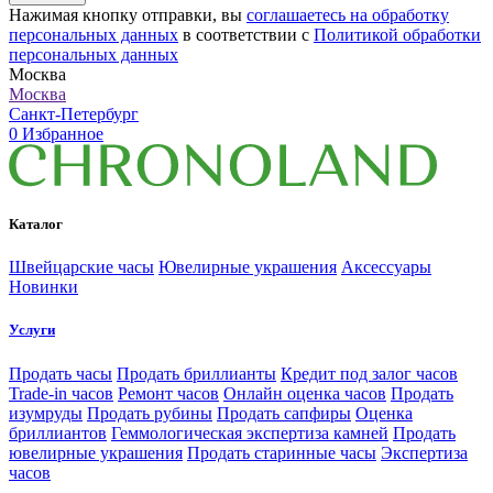
Нажимая кнопку отправки, вы
соглашаетесь на обработку
персональных данных
в соответствии с
Политикой обработки
персональных данных
Москва
Москва
Санкт-Петербург
0
Избранное
Каталог
Швейцарские часы
Ювелирные украшения
Аксессуары
Новинки
Услуги
Продать часы
Продать бриллианты
Кредит под залог часов
Trade-in часов
Ремонт часов
Онлайн оценка часов
Продать
изумруды
Продать рубины
Продать сапфиры
Оценка
бриллиантов
Геммологическая экспертиза камней
Продать
ювелирные украшения
Продать старинные часы
Экспертиза
часов