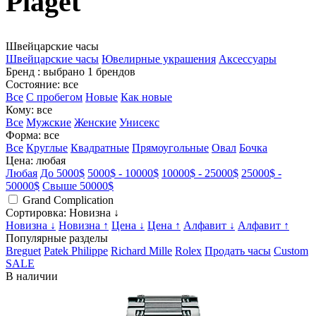
Piaget
Швейцарские часы
Швейцарские часы
Ювелирные украшения
Аксессуары
Бренд
: выбрано 1 брендов
Состояние
: все
Все
С пробегом
Новые
Как новые
Кому
: все
Все
Мужские
Женские
Унисекс
Форма
: все
Все
Круглые
Квадратные
Прямоугольные
Овал
Бочка
Цена
: любая
Любая
До 5000$
5000$ - 10000$
10000$ - 25000$
25000$ -
50000$
Свыше 50000$
Grand Complication
Сортировка
: Новизна ↓
Новизна ↓
Новизна ↑
Цена ↓
Цена ↑
Алфавит ↓
Алфавит ↑
Популярные разделы
Breguet
Patek Philippe
Richard Mille
Rolex
Продать часы
Custom
SALE
В наличии