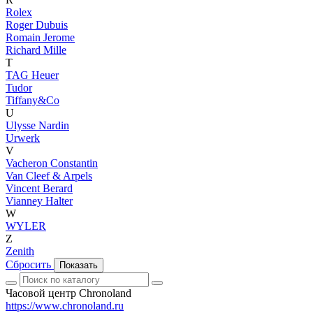
Rolex
Roger Dubuis
Romain Jerome
Richard Mille
T
TAG Heuer
Tudor
Tiffany&Co
U
Ulysse Nardin
Urwerk
V
Vacheron Constantin
Van Cleef & Arpels
Vincent Berard
Vianney Halter
W
WYLER
Z
Zenith
Сбросить
Показать
Часовой центр Chronoland
https://www.chronoland.ru