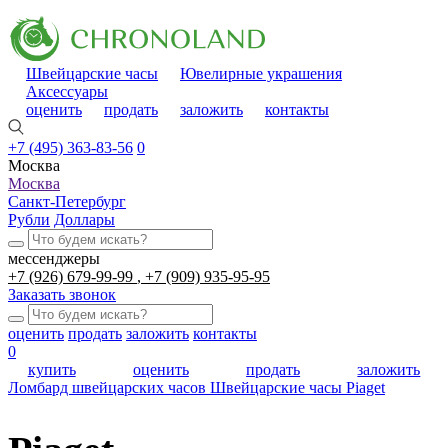
Швейцарские часы
Ювелирные украшения
Аксессуары
оценить
продать
заложить
контакты
+7 (495) 363-83-56
0
Москва
Москва
Санкт-Петербург
Рубли
Доллары
мессенджеры
+7 (926) 679-99-99
+7 (909) 935-95-95
Заказать звонок
оценить
продать
заложить
контакты
0
купить
оценить
продать
заложить
Ломбард швейцарских часов
Швейцарские часы
Piaget