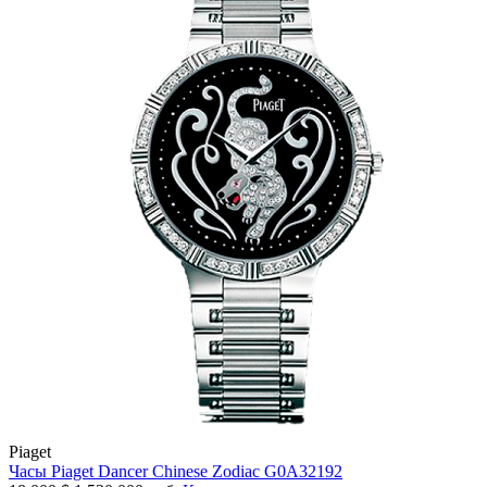
Piaget
Часы Piaget Dancer Chinese Zodiac G0A32192