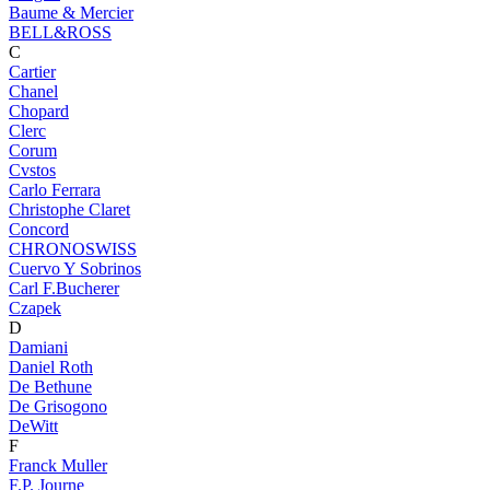
Baume & Mercier
BELL&ROSS
C
Cartier
Chanel
Chopard
Clerc
Corum
Cvstos
Carlo Ferrara
Christophe Claret
Concord
CHRONOSWISS
Cuervo Y Sobrinos
Carl F.Bucherer
Czapek
D
Damiani
Daniel Roth
De Bethune
De Grisogono
DeWitt
F
Franck Muller
F.P. Journe