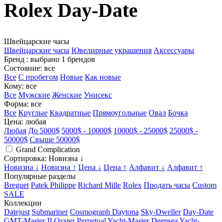
Rolex Day-Date
Швейцарские часы
Швейцарские часы
Ювелирные украшения
Аксессуары
Бренд
: выбрано 1 брендов
Состояние
: все
Все
С пробегом
Новые
Как новые
Кому
: все
Все
Мужские
Женские
Унисекс
Форма
: все
Все
Круглые
Квадратные
Прямоугольные
Овал
Бочка
Цена
: любая
Любая
До 5000$
5000$ - 10000$
10000$ - 25000$
25000$ -
50000$
Свыше 50000$
Grand Complication
Сортировка
: Новизна ↓
Новизна ↓
Новизна ↑
Цена ↓
Цена ↑
Алфавит ↓
Алфавит ↑
Популярные разделы
Breguet
Patek Philippe
Richard Mille
Rolex
Продать часы
Custom
SALE
Коллекции
Datejust
Submariner
Cosmograph Daytona
Sky-Dweller
Day-Date
GMT-Master II
Oyster Perpetual
Yacht-Master
Deepsea
Yacht-