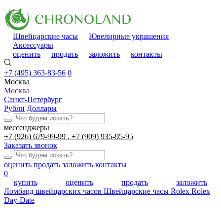
Швейцарские часы
Ювелирные украшения
Аксессуары
оценить
продать
заложить
контакты
+7 (495) 363-83-56
0
Москва
Москва
Санкт-Петербург
Рубли
Доллары
мессенджеры
+7 (926) 679-99-99
+7 (909) 935-95-95
Заказать звонок
оценить
продать
заложить
контакты
0
купить
оценить
продать
заложить
Ломбард швейцарских часов
Швейцарские часы
Rolex
Rolex
Day-Date