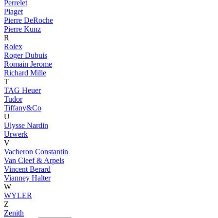
Perrelet
Piaget
Pierre DeRoche
Pierre Kunz
R
Rolex
Roger Dubuis
Romain Jerome
Richard Mille
T
TAG Heuer
Tudor
Tiffany&Co
U
Ulysse Nardin
Urwerk
V
Vacheron Constantin
Van Cleef & Arpels
Vincent Berard
Vianney Halter
W
WYLER
Z
Zenith