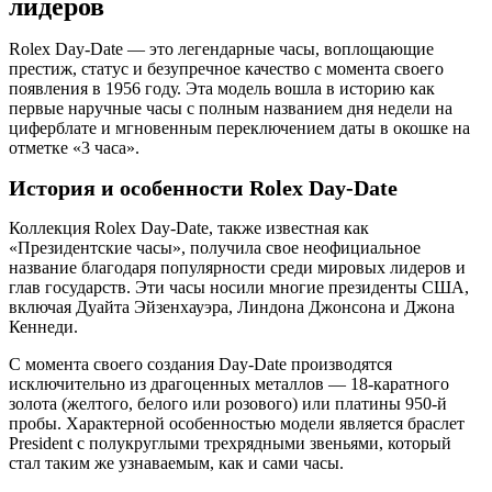
лидеров
Rolex Day-Date — это легендарные часы, воплощающие
престиж, статус и безупречное качество с момента своего
появления в 1956 году. Эта модель вошла в историю как
первые наручные часы с полным названием дня недели на
циферблате и мгновенным переключением даты в окошке на
отметке «3 часа».
История и особенности Rolex Day-Date
Коллекция Rolex Day-Date, также известная как
«Президентские часы», получила свое неофициальное
название благодаря популярности среди мировых лидеров и
глав государств. Эти часы носили многие президенты США,
включая Дуайта Эйзенхауэра, Линдона Джонсона и Джона
Кеннеди.
С момента своего создания Day-Date производятся
исключительно из драгоценных металлов — 18-каратного
золота (желтого, белого или розового) или платины 950-й
пробы. Характерной особенностью модели является браслет
President с полукруглыми трехрядными звеньями, который
стал таким же узнаваемым, как и сами часы.