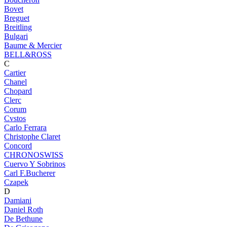
Bovet
Breguet
Breitling
Bulgari
Baume & Mercier
BELL&ROSS
C
Cartier
Chanel
Chopard
Clerc
Corum
Cvstos
Carlo Ferrara
Christophe Claret
Concord
CHRONOSWISS
Cuervo Y Sobrinos
Carl F.Bucherer
Czapek
D
Damiani
Daniel Roth
De Bethune