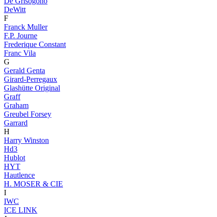
De Grisogono
DeWitt
F
Franck Muller
F.P. Journe
Frederique Constant
Franc Vila
G
Gerald Genta
Girard-Perregaux
Glashütte Original
Graff
Graham
Greubel Forsey
Garrard
H
Harry Winston
Hd3
Hublot
HYT
Hautlence
H. MOSER & CIE
I
IWC
ICE LINK