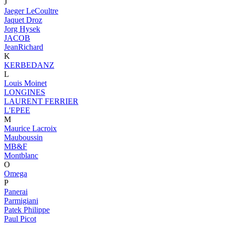
J
Jaeger LeCoultre
Jaquet Droz
Jorg Hysek
JACOB
JeanRichard
K
KERBEDANZ
L
Louis Moinet
LONGINES
LAURENT FERRIER
L'EPEE
M
Maurice Lacroix
Mauboussin
MB&F
Montblanc
O
Omega
P
Panerai
Parmigiani
Patek Philippe
Paul Picot