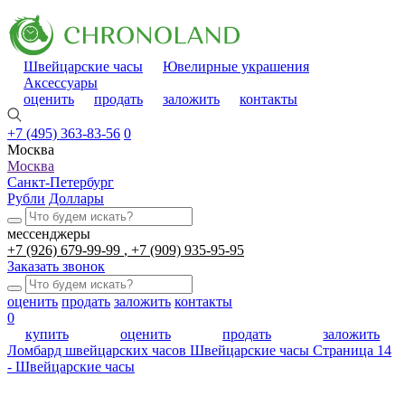
Швейцарские часы
Ювелирные украшения
Аксессуары
оценить
продать
заложить
контакты
+7 (495) 363-83-56
0
Москва
Москва
Санкт-Петербург
Рубли
Доллары
мессенджеры
+7 (926) 679-99-99
+7 (909) 935-95-95
Заказать звонок
оценить
продать
заложить
контакты
0
купить
оценить
продать
заложить
Ломбард швейцарских часов
Швейцарские часы
Страница 14
- Швейцарские часы