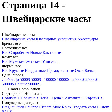
Страница 14 -
Швейцарские часы
Швейцарские часы
Швейцарские часы
Ювелирные украшения
Аксессуары
Бренд
: все
Состояние
: все
Все
С пробегом
Новые
Как новые
Кому
: все
Все
Мужские
Женские
Унисекс
Форма
: все
Все
Круглые
Квадратные
Прямоугольные
Овал
Бочка
Цена
: любая
Любая
До 5000$
5000$ - 10000$
10000$ - 25000$
25000$ -
50000$
Свыше 50000$
Grand Complication
Сортировка
: Новизна ↓
Новизна ↓
Новизна ↑
Цена ↓
Цена ↑
Алфавит ↓
Алфавит ↑
Популярные разделы
Breguet
Patek Philippe
Richard Mille
Rolex
Продать часы
Custom
SALE